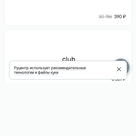
30 786
390 ₽
.club
Руцентр использует
рекомендательные
технологии
и
файлы куки
6 587 ₽
Посмотреть
все доменные
зоны