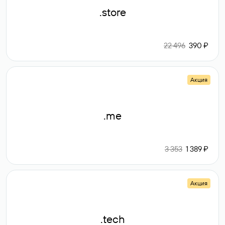
.store
22 496
390 ₽
Акция
.me
3 353
1 389 ₽
Акция
.tech