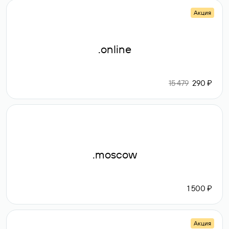
Акция
.online
15 479
290 ₽
.moscow
1 500 ₽
Акция