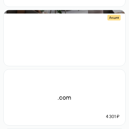
Акция
.shop
14 982
189 ₽
.com
4 301 ₽