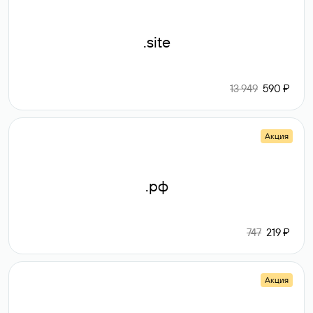
.site
13 949
590 ₽
Акция
.рф
747
219 ₽
Акция