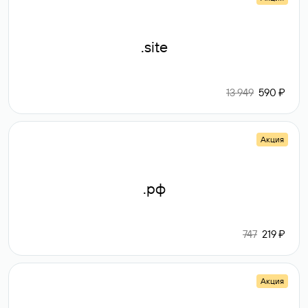
.site
13 949
590 ₽
Акция
.рф
747
219 ₽
Акция