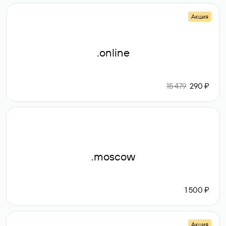
Акция
.online
15 479
290 ₽
.moscow
1 500 ₽
Акция