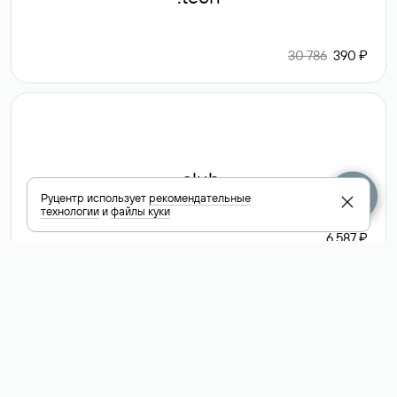
30 786
390 ₽
.club
Руцентр использует
рекомендательные
технологии
и
файлы куки
6 587 ₽
Посмотреть
все доменные
зоны