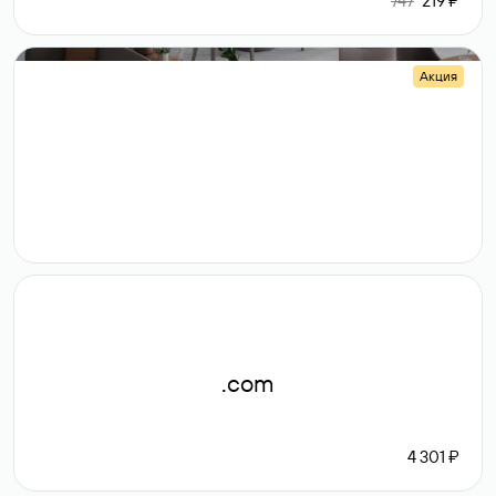
747
219 ₽
Акция
.shop
14 982
189 ₽
.com
4 301 ₽