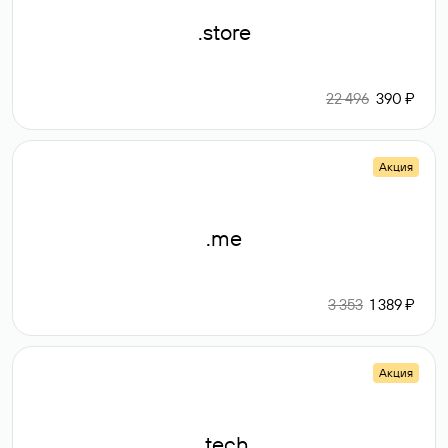
.store
22 496
390 ₽
Акция
.me
3 353
1 389 ₽
Акция
.tech