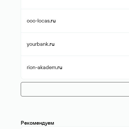
ooo-locas
.ru
yourbank
.ru
rion-akadem
.ru
Рекомендуем