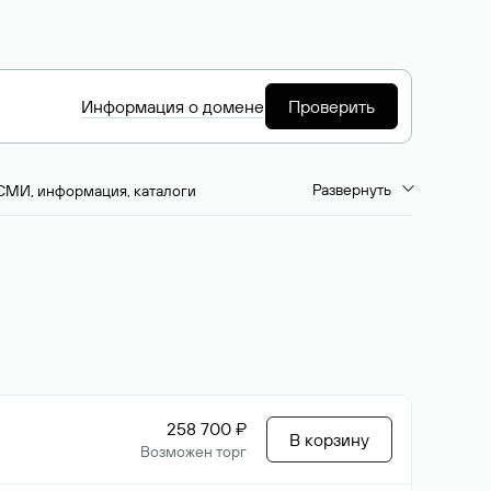
Информация о домене
Проверить
Развернуть
СМИ, информация, каталоги
емиум-домены
Путешествия и туризм
ство, развлечения
Кино, музыка, тв
да, напитки, рестораны
Цвета
258 700 ₽
В корзину
Возможен торг