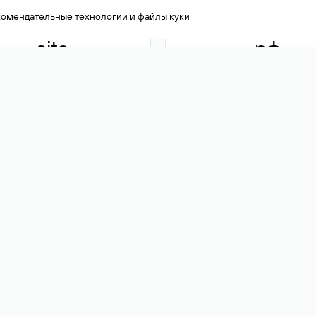
комендательные технологии
и
файлы куки
.site
.рф
13 949
590 ₽
74
Акция
.tech
.club
30 786
390 ₽