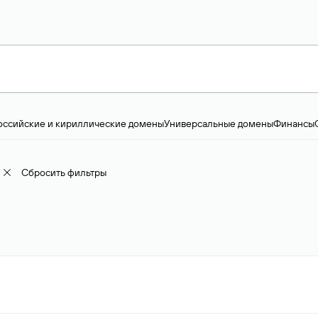
оссийские и кириллические домены
Универсальные домены
Финансы
ство и технологии
Общество и политика
IT
Географические домены
Пр
доменов
18+
Корпоративные домены
Наука, образование и карьера
Искус
ижимость
Семья, хобби, интересы
Реклама и консалтинг
Фото и видео
Е
Сбросить фильтры