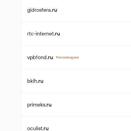
gidrosfera
.ru
rtc-internet
.ru
vpbfond
.ru
Рекомендуем
bklh
.ru
primeks
.ru
oculist
.ru