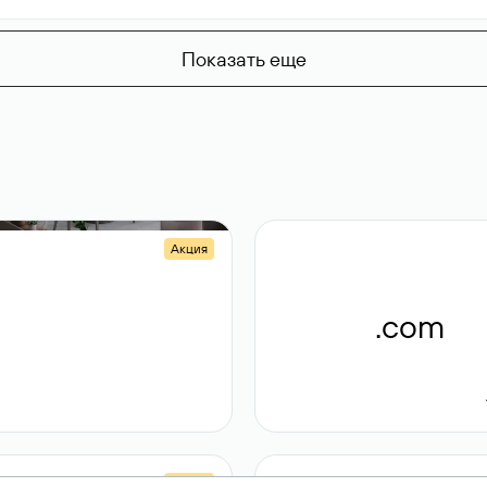
Показать еще
Акция
.shop
.com
14 982
189 ₽
Акция