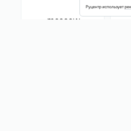
Руцентр использует
ре
.moscow
1 500 ₽
Акция
.me
3 353
1 389 ₽