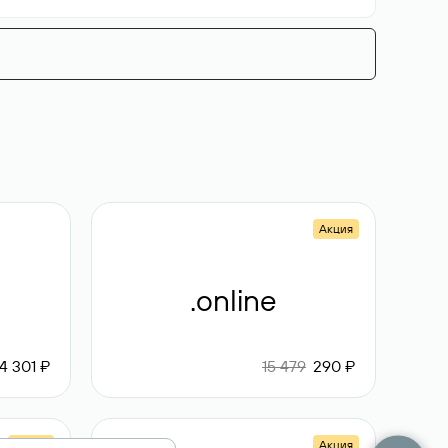
Акция
.online
4 301 ₽
15 479
290 ₽
Акция
Акция