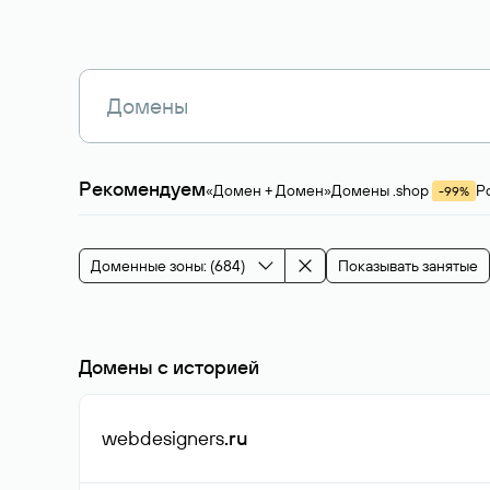
Рекомендуем
«Домен + Домен»
Домены .shop
Р
-99%
Магазины, услуги
Мода и стиль
Производ
Зарубежные домены
Каталог магазина 
Здоровье и спорт
Строительство и недв
Доменные зоны: (684)
Показывать занятые
События и мероприятия
Домены с историей
webdesigners
.ru