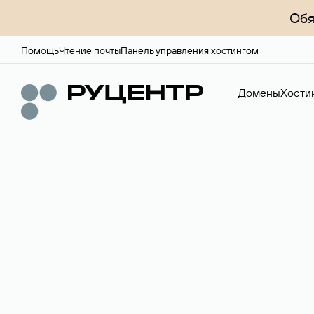
Обя
Помощь
Чтение почты
Панель управления хостингом
Домены
Хости
Регистрация до
Более 700 зон для выбора имени сайта.