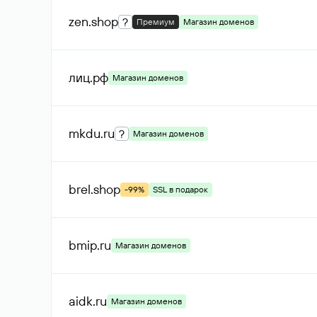
zen
.shop
?
Премиум
Магазин доменов
лиц
.рф
Магазин доменов
mkdu
.ru
?
Магазин доменов
brel
.shop
-99%
SSL в подарок
bmip
.ru
Магазин доменов
aidk
.ru
Магазин доменов