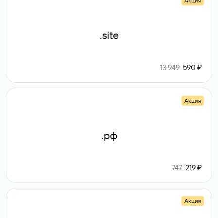
Акция
.site
13 949
590 ₽
Акция
.рф
747
219 ₽
Акция