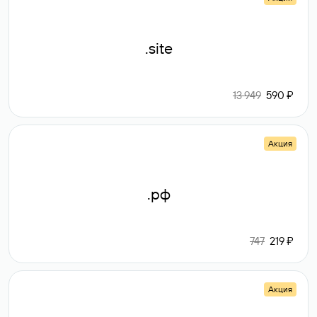
.site
13 949
590 ₽
Акция
.рф
747
219 ₽
Акция