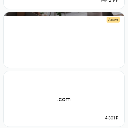
747
219 ₽
Акция
.shop
14 982
189 ₽
.com
4 301 ₽