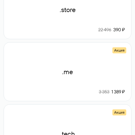
.store
22 496
390 ₽
Акция
.me
3 353
1 389 ₽
Акция
.tech