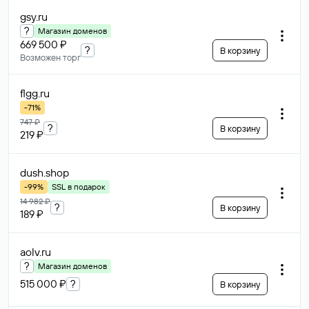
gsy
.ru
?
Магазин доменов
669 500 ₽
?
В корзину
Возможен торг
flgg
.ru
-71%
747 ₽
?
В корзину
219 ₽
dush
.shop
-99%
SSL в подарок
14 982 ₽
?
В корзину
189 ₽
aolv
.ru
?
Магазин доменов
515 000 ₽
?
В корзину