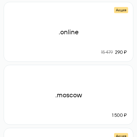
Акция
.online
15 479
290 ₽
.moscow
1 500 ₽
Акция