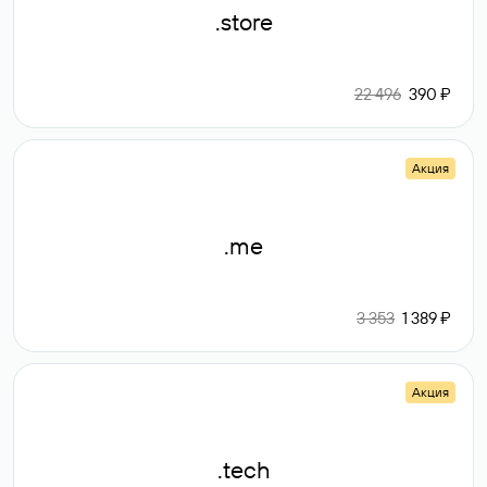
.store
22 496
390 ₽
Акция
.me
3 353
1 389 ₽
Акция
.tech