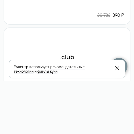
30 786
390 ₽
.club
Руцентр использует
рекомендательные
технологии
и
файлы куки
6 587 ₽
Посмотреть
все доменные
зоны