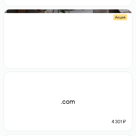
Акция
.shop
14 982
189 ₽
.com
4 301 ₽