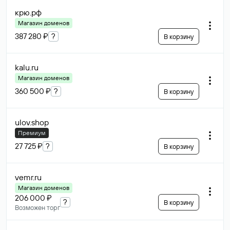
крю
.рф
Магазин доменов
387 280 ₽
?
В корзину
kalu
.ru
Магазин доменов
360 500 ₽
?
В корзину
ulov
.shop
Премиум
27 725 ₽
?
В корзину
vemr
.ru
Магазин доменов
206 000 ₽
?
В корзину
Возможен торг