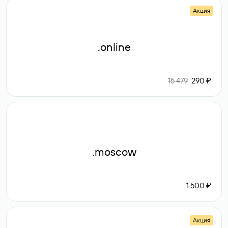
Акция
.online
15 479
290 ₽
.moscow
1 500 ₽
Акция