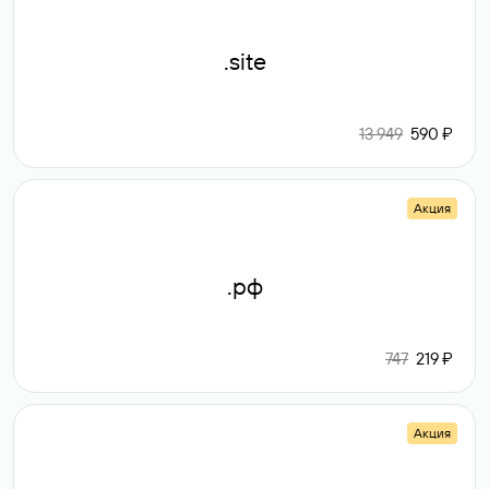
.site
13 949
590 ₽
Акция
.рф
747
219 ₽
Акция