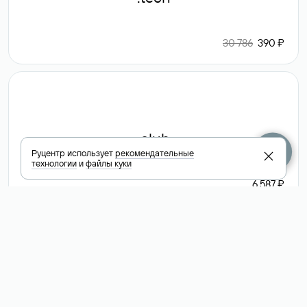
30 786
390 ₽
.club
Руцентр использует
рекомендательные
технологии
и
файлы куки
6 587 ₽
Посмотреть
все доменные
зоны