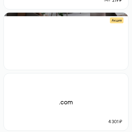
747
219 ₽
Акция
.shop
14 982
189 ₽
.com
4 301 ₽