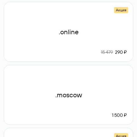
Акция
.online
15 479
290 ₽
.moscow
1 500 ₽
Акция