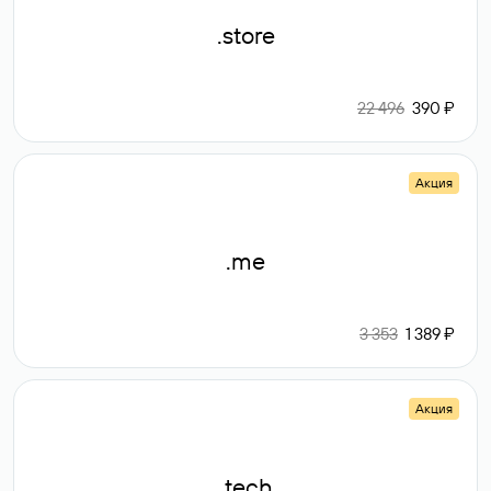
.store
22 496
390 ₽
Акция
.me
3 353
1 389 ₽
Акция
.tech