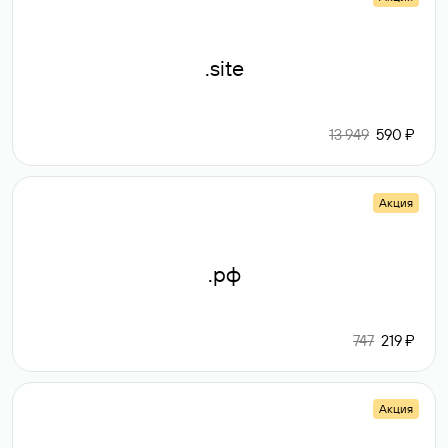
.site
13 949
590 ₽
Акция
.рф
747
219 ₽
Акция