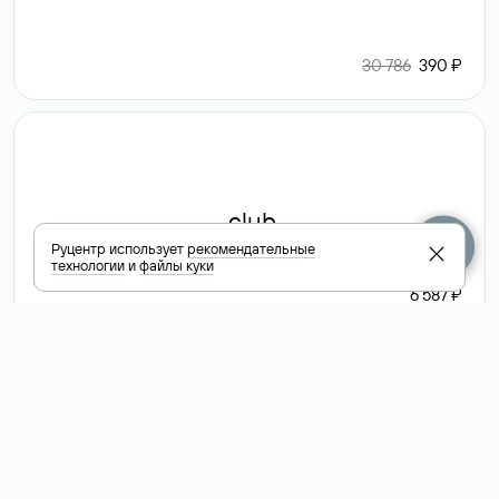
30 786
390 ₽
.club
Руцентр использует
рекомендательные
технологии
и
файлы куки
6 587 ₽
Посмотреть
все доменные
зоны