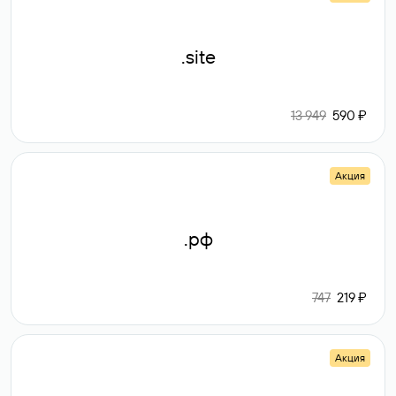
.site
13 949
590 ₽
Акция
.рф
747
219 ₽
Акция