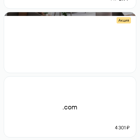
Акция
.shop
14 982
189 ₽
.com
4 301 ₽