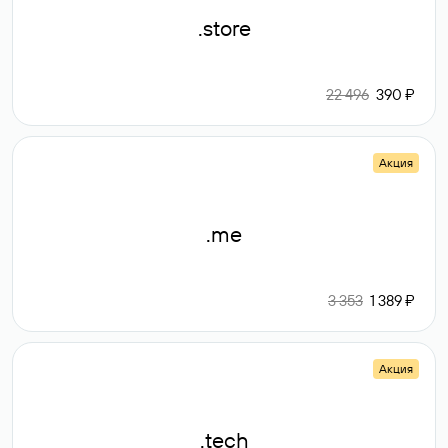
.store
22 496
390 ₽
Акция
.me
3 353
1 389 ₽
Акция
.tech