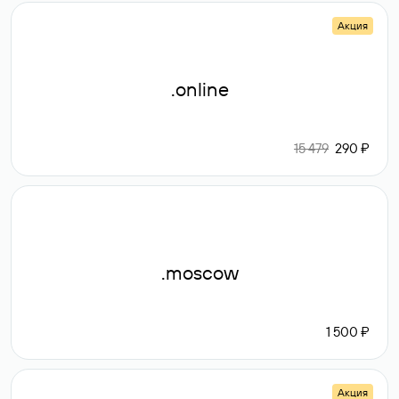
Акция
.online
15 479
290 ₽
.moscow
1 500 ₽
Акция