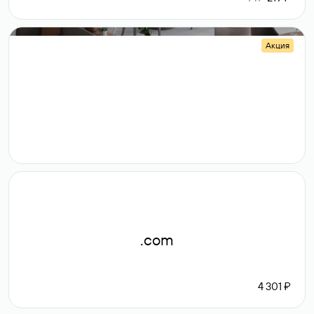
Акция
.shop
14 982
189 ₽
.com
4 301 ₽