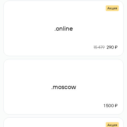
Акция
.online
15 479
290 ₽
.moscow
1 500 ₽
Акция