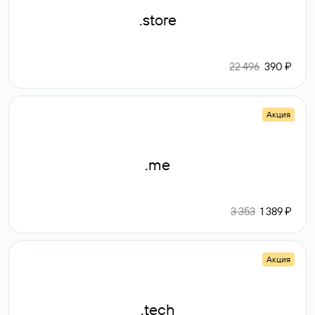
.store
22 496
390 ₽
Акция
.me
3 353
1 389 ₽
Акция
.tech