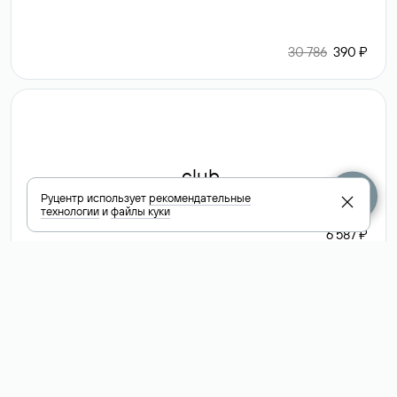
30 786
390 ₽
.club
Руцентр использует
рекомендательные
технологии
и
файлы куки
6 587 ₽
Посмотреть
все доменные
зоны