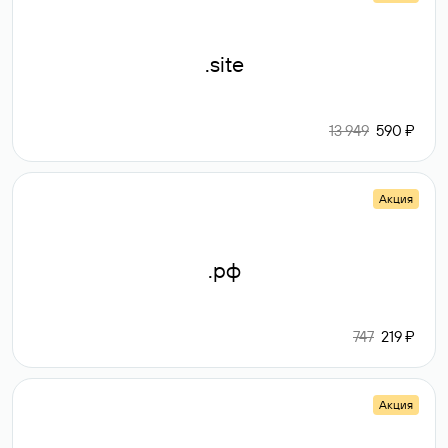
.site
13 949
590 ₽
Акция
.рф
747
219 ₽
Акция