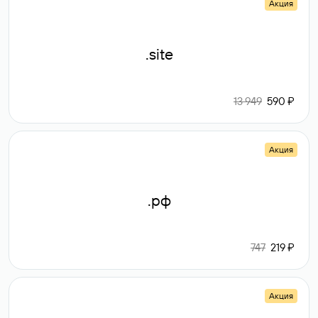
Акция
.site
13 949
590 ₽
Акция
.рф
747
219 ₽
Акция