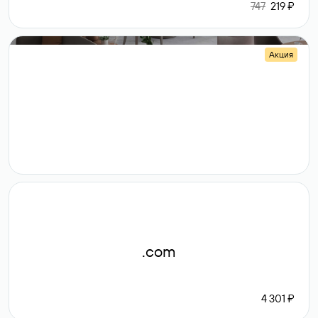
747
219 ₽
Акция
.shop
14 982
189 ₽
.com
4 301 ₽