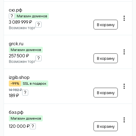
сю
.рф
?
Магазин доменов
3 089 999 ₽
?
В корзину
Возможен торг
grck
.ru
Магазин доменов
257 500 ₽
?
В корзину
Возможен торг
izgib
.shop
-99%
SSL в подарок
14 982 ₽
?
В корзину
189 ₽
бэз
.рф
Магазин доменов
120 000 ₽
?
В корзину