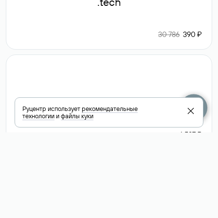
.tech
30 786
390 ₽
.club
Руцентр использует
рекомендательные
технологии
и
файлы куки
6 587 ₽
Посмотреть
все доменные
зоны