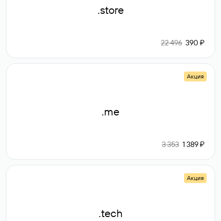
.store
22 496
390 ₽
Акция
.me
3 353
1 389 ₽
Акция
.tech