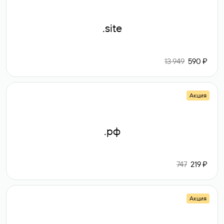
.site
13 949
590 ₽
Акция
.рф
747
219 ₽
Акция