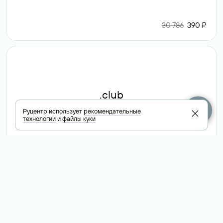
30 786
390 ₽
.club
Руцентр использует
рекомендательные
технологии
и
файлы куки
6 587 ₽
Посмотреть
все доменные
зоны