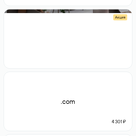
Акция
.shop
14 982
189 ₽
.com
4 301 ₽