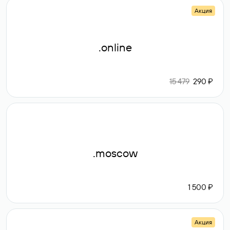
Акция
.online
15 479
290 ₽
.moscow
1 500 ₽
Акция