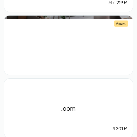
747
219 ₽
Акция
.shop
14 982
189 ₽
.com
4 301 ₽