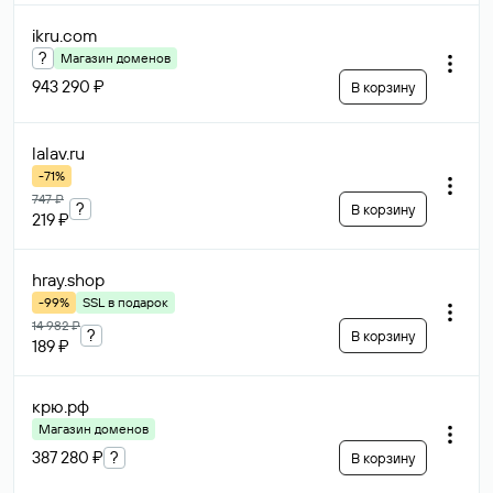
ikru
.com
?
Магазин доменов
943 290 ₽
В корзину
lalav
.ru
-71%
747 ₽
?
В корзину
219 ₽
hray
.shop
-99%
SSL в подарок
14 982 ₽
?
В корзину
189 ₽
крю
.рф
Магазин доменов
387 280 ₽
?
В корзину