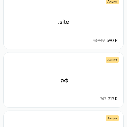
Акция
.site
13 949
590 ₽
Акция
.рф
747
219 ₽
Акция