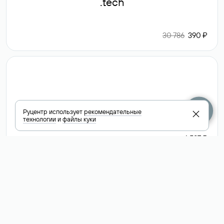
.tech
30 786
390 ₽
.club
Руцентр использует
рекомендательные
технологии
и
файлы куки
6 587 ₽
Посмотреть
все доменные
зоны