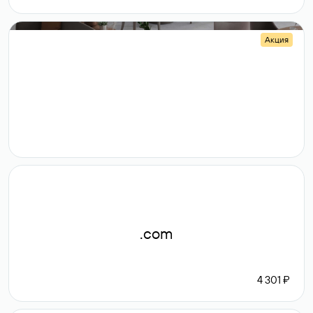
Акция
.shop
14 982
189 ₽
.com
4 301 ₽