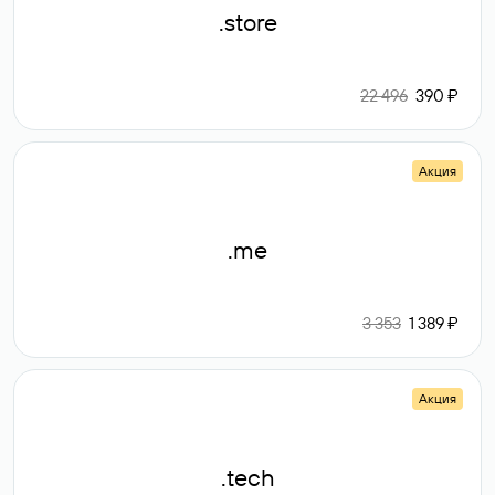
.store
22 496
390 ₽
Акция
.me
3 353
1 389 ₽
Акция
.tech