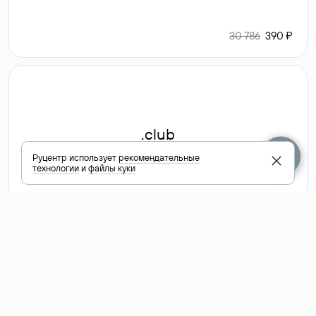
30 786
390 ₽
.club
Руцентр использует
рекомендательные
технологии
и
файлы куки
6 587 ₽
Посмотреть
все доменные
зоны