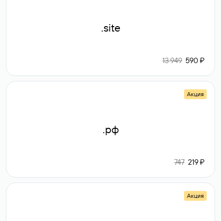
.site
13 949
590 ₽
Акция
.рф
747
219 ₽
Акция