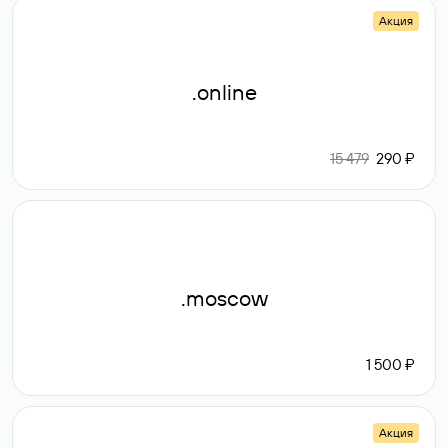
Акция
.online
15 479
290 ₽
.moscow
1 500 ₽
Акция