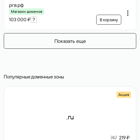
ргв
.рф
Магазин доменов
103 000 ₽
?
В корзину
Показать еще
Популярные доменные зоны
Акция
.ru
747
219 ₽