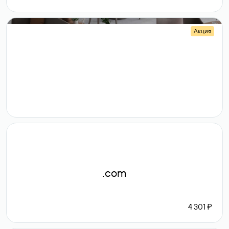
Акция
.shop
14 982
189 ₽
.com
4 301 ₽