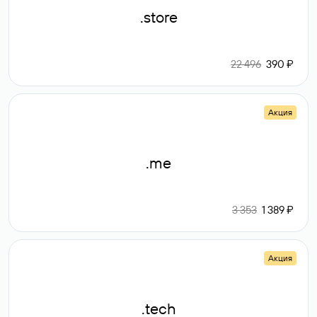
.store
22 496
390 ₽
Акция
.me
3 353
1 389 ₽
Акция
.tech