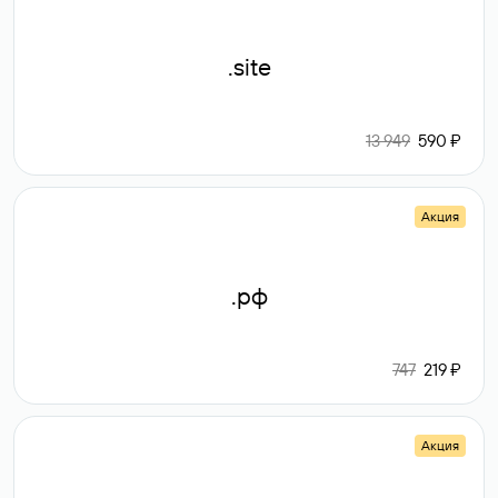
.site
13 949
590 ₽
Акция
.рф
747
219 ₽
Акция