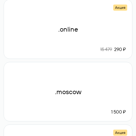
Акция
.online
15 479
290 ₽
.moscow
1 500 ₽
Акция