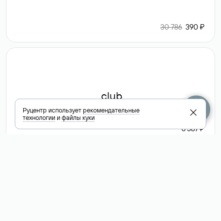
30 786
390 ₽
.club
Руцентр использует
рекомендательные
технологии
и
файлы куки
6 587 ₽
Посмотреть
все доменные
зоны