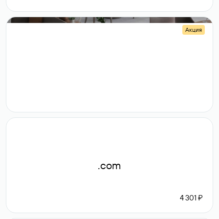
Акция
.shop
14 982
189 ₽
.com
4 301 ₽