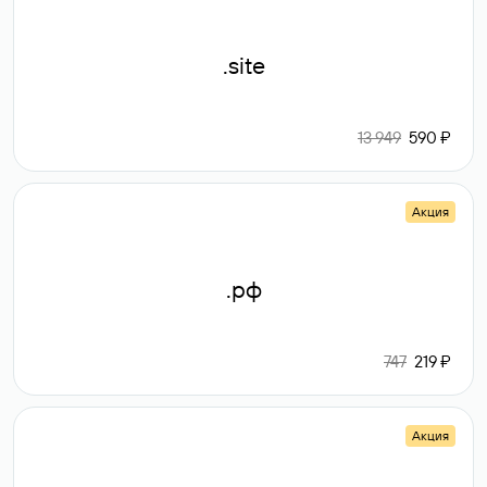
.site
13 949
590 ₽
Акция
.рф
747
219 ₽
Акция