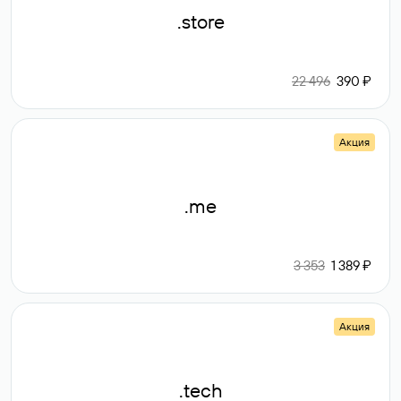
.store
22 496
390 ₽
Акция
.me
3 353
1 389 ₽
Акция
.tech