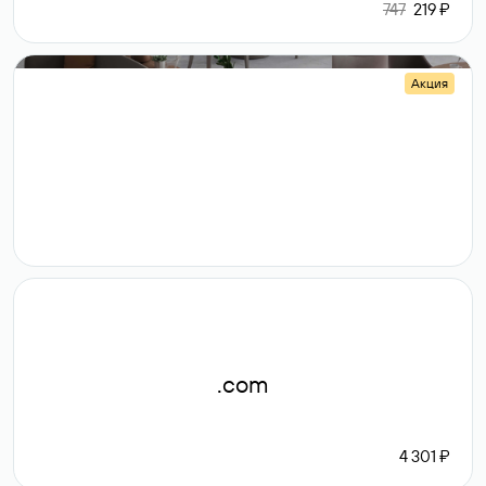
747
219 ₽
Акция
.shop
14 982
189 ₽
.com
4 301 ₽