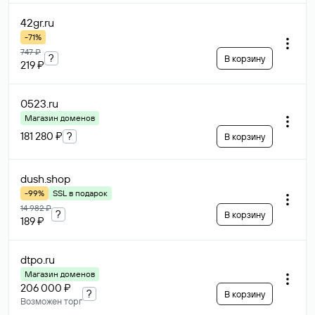
42gr
.ru
-71%
747 ₽
?
В корзину
219 ₽
0523
.ru
Магазин доменов
181 280 ₽
?
В корзину
dush
.shop
-99%
SSL в подарок
14 982 ₽
?
В корзину
189 ₽
dtpo
.ru
Магазин доменов
206 000 ₽
?
В корзину
Возможен торг