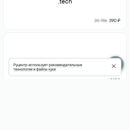
.tech
30 786
390 ₽
.club
Руцентр использует
рекомендательные
технологии
и
файлы куки
6 587 ₽
Посмотреть
все доменные
зоны