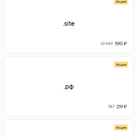
Акция
.site
13 949
590 ₽
Акция
.рф
747
219 ₽
Акция