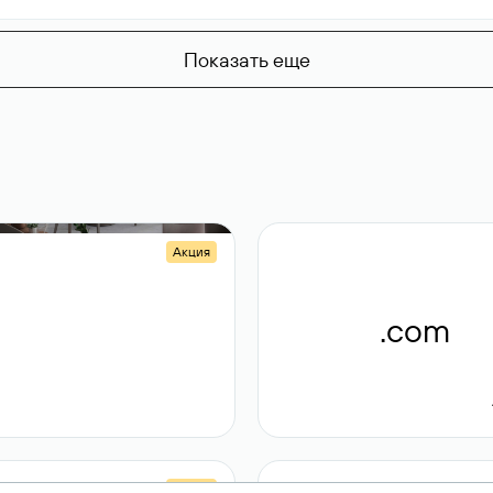
Показать еще
Акция
.shop
.com
14 982
189 ₽
Акция