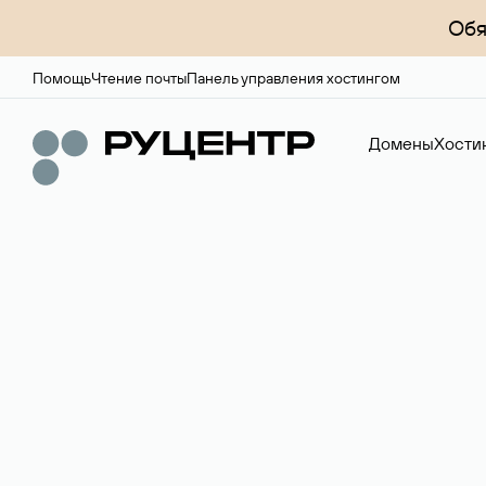
Обя
Помощь
Чтение почты
Панель управления хостингом
Домены
Хости
Регистрация до
Более 700 зон для выбора имени сайта.