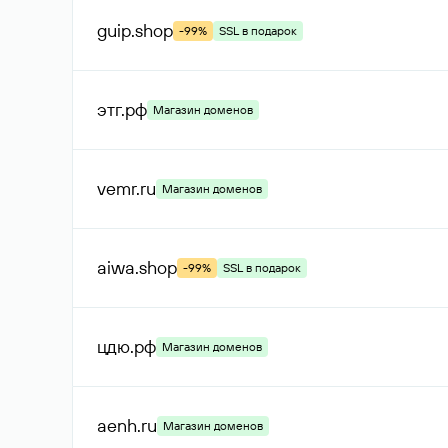
guip
.shop
-99%
SSL в подарок
этг
.рф
Магазин доменов
vemr
.ru
Магазин доменов
aiwa
.shop
-99%
SSL в подарок
цдю
.рф
Магазин доменов
aenh
.ru
Магазин доменов