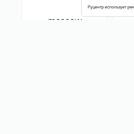
Руцентр использует
ре
.moscow
1 500 ₽
Акция
.me
3 353
1 389 ₽