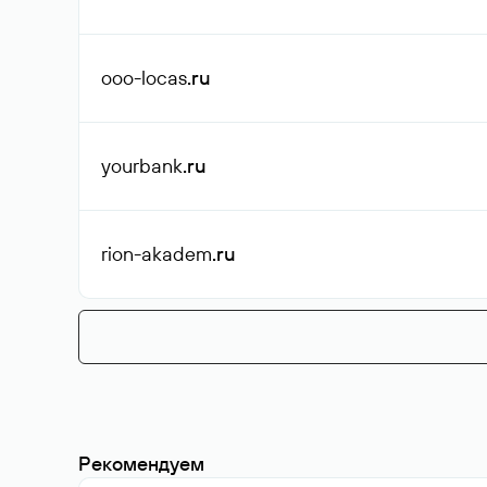
ooo-locas
.ru
yourbank
.ru
rion-akadem
.ru
Рекомендуем