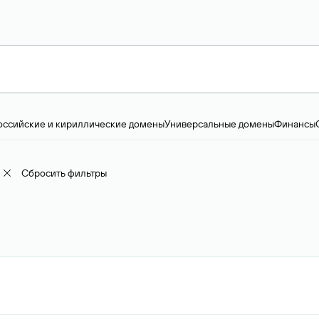
оссийские и кириллические домены
Универсальные домены
Финансы
ство и технологии
Общество и политика
IT
Географические домены
Пр
доменов
18+
Корпоративные домены
Наука, образование и карьера
Искус
ижимость
Семья, хобби, интересы
Реклама и консалтинг
Фото и видео
Е
Сбросить фильтры