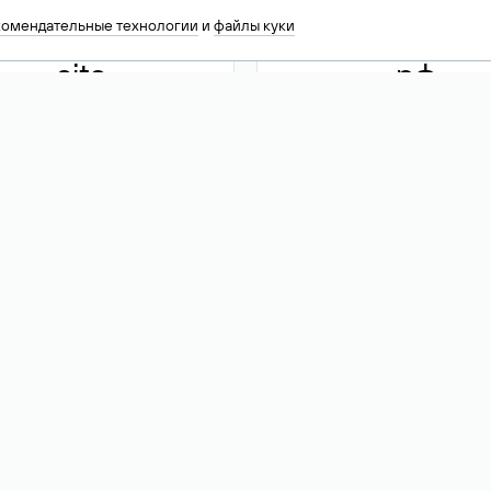
комендательные технологии
и
файлы куки
.site
.рф
13 949
590 ₽
74
Акция
.tech
.club
30 786
390 ₽