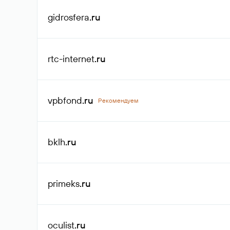
gidrosfera
.ru
rtc-internet
.ru
vpbfond
.ru
Рекомендуем
bklh
.ru
primeks
.ru
oculist
.ru