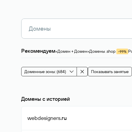
Рекомендуем
«Домен + Домен»
Домены .shop
Р
-99%
Магазины, услуги
Мода и стиль
Производ
Зарубежные домены
Каталог магазина 
Здоровье и спорт
Строительство и недв
Доменные зоны: (684)
Показывать занятые
События и мероприятия
Домены с историей
webdesigners
.ru