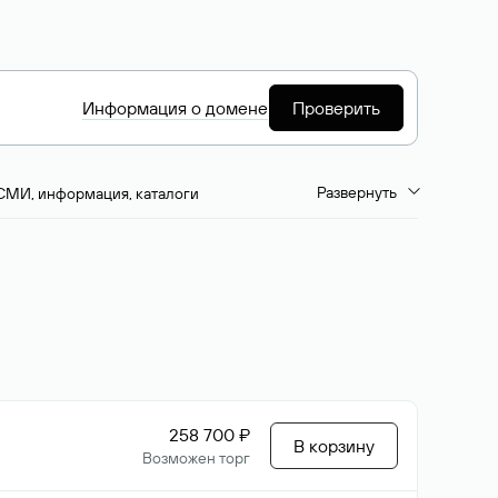
Информация о домене
Проверить
Развернуть
СМИ, информация, каталоги
емиум-домены
Путешествия и туризм
ство, развлечения
Кино, музыка, тв
да, напитки, рестораны
Цвета
258 700 ₽
В корзину
Возможен торг