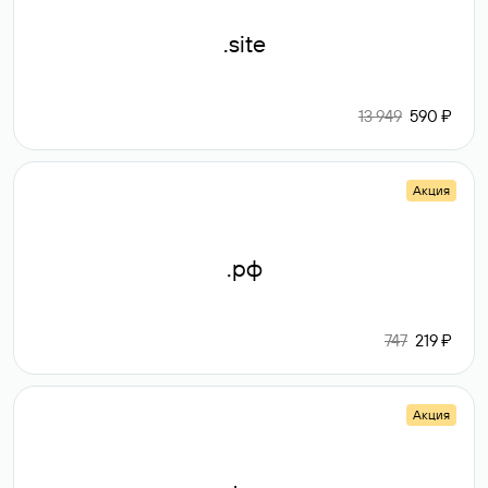
.site
13 949
590 ₽
Акция
.рф
747
219 ₽
Акция