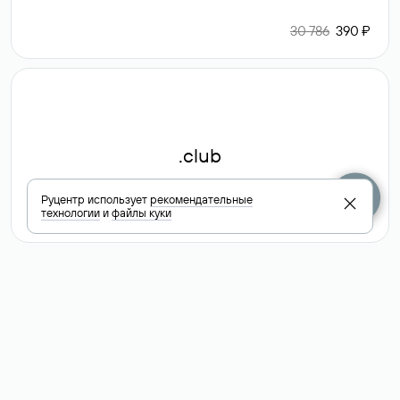
30 786
390 ₽
.club
Руцентр использует
рекомендательные
технологии
и
файлы куки
6 587 ₽
Посмотреть
все доменные
зоны