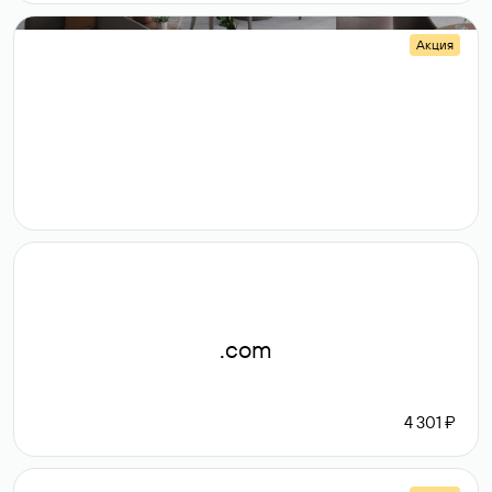
Акция
.shop
14 982
189 ₽
.com
4 301 ₽