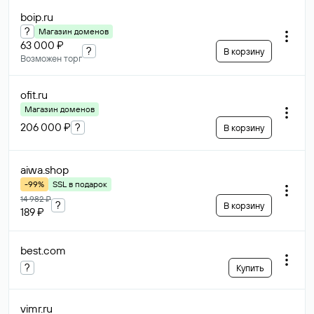
boip
.ru
?
Магазин доменов
63 000 ₽
?
В корзину
Возможен торг
ofit
.ru
Магазин доменов
206 000 ₽
?
В корзину
aiwa
.shop
-99%
SSL в подарок
14 982 ₽
?
В корзину
189 ₽
best
.com
?
Купить
vimr
.ru