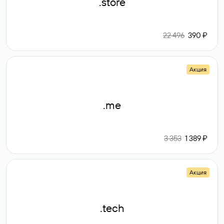
.store
22 496
390 ₽
Акция
.me
3 353
1 389 ₽
Акция
.tech