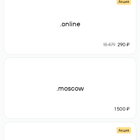
Акция
.online
15 479
290 ₽
.moscow
1 500 ₽
Акция