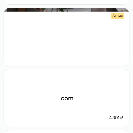
Акция
.shop
14 982
189 ₽
.com
4 301 ₽