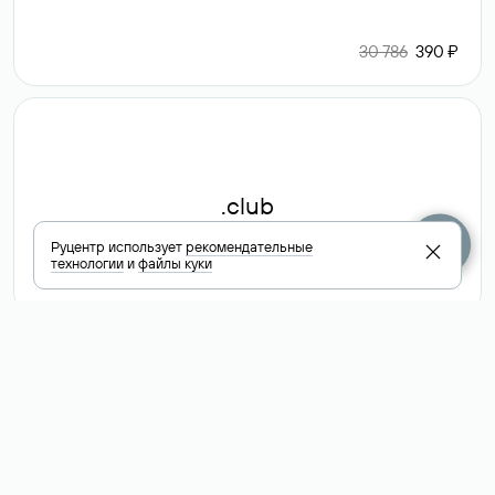
30 786
390 ₽
.club
Руцентр использует
рекомендательные
технологии
и
файлы куки
6 587 ₽
Посмотреть
все доменные
зоны