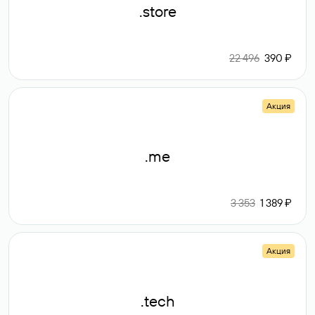
.store
22 496
390 ₽
Акция
.me
3 353
1 389 ₽
Акция
.tech