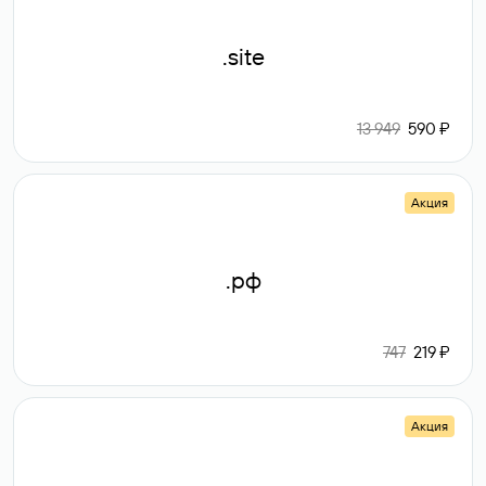
.site
13 949
590 ₽
Акция
.рф
747
219 ₽
Акция