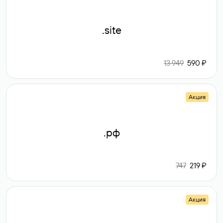
.site
13 949
590 ₽
Акция
.рф
747
219 ₽
Акция