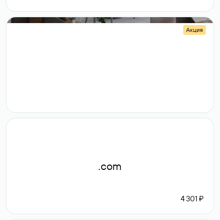
Акция
.shop
14 982
189 ₽
.com
4 301 ₽