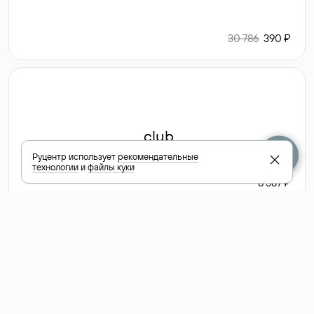
30 786
390 ₽
.club
Руцентр использует
рекомендательные
технологии
и
файлы куки
6 587 ₽
Посмотреть
все доменные
зоны