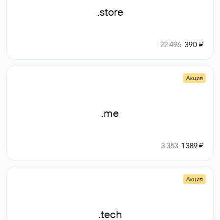
.store
22 496
390 ₽
Акция
.me
3 353
1 389 ₽
Акция
.tech