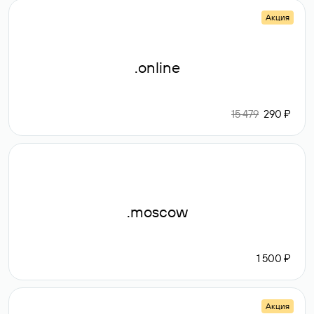
Акция
.online
15 479
290 ₽
.moscow
1 500 ₽
Акция