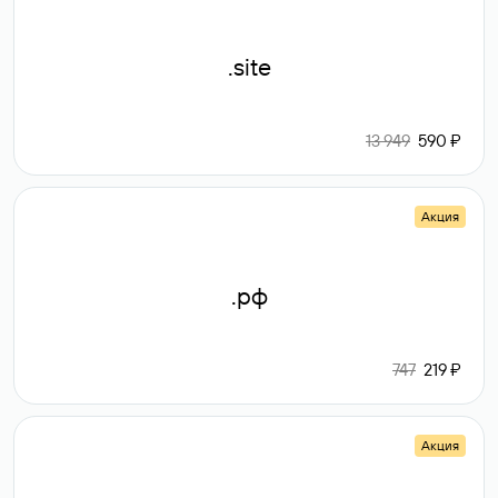
.site
13 949
590 ₽
Акция
.рф
747
219 ₽
Акция