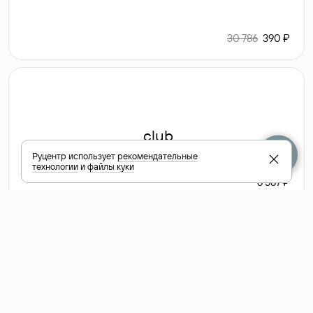
30 786
390 ₽
.club
Руцентр использует
рекомендательные
технологии
и
файлы куки
6 587 ₽
Посмотреть
все доменные
зоны