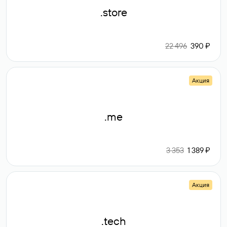
.store
22 496
390 ₽
Акция
.me
3 353
1 389 ₽
Акция
.tech