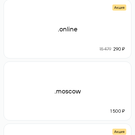
Акция
.online
15 479
290 ₽
.moscow
1 500 ₽
Акция