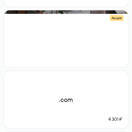
Акция
.shop
14 982
189 ₽
.com
4 301 ₽