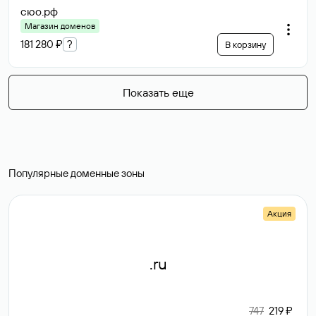
сюо
.рф
Магазин доменов
181 280 ₽
?
В корзину
Показать еще
Популярные доменные зоны
Акция
.ru
747
219 ₽