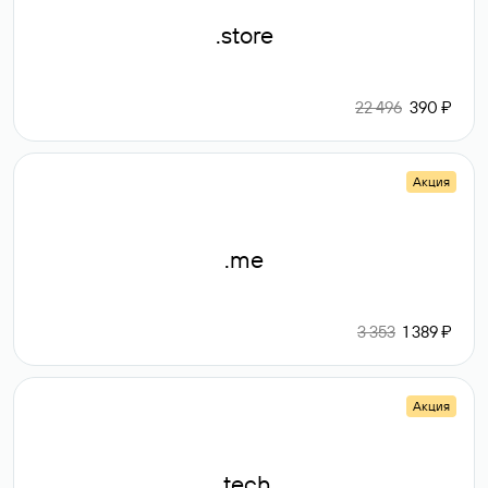
.store
22 496
390 ₽
Акция
.me
3 353
1 389 ₽
Акция
.tech