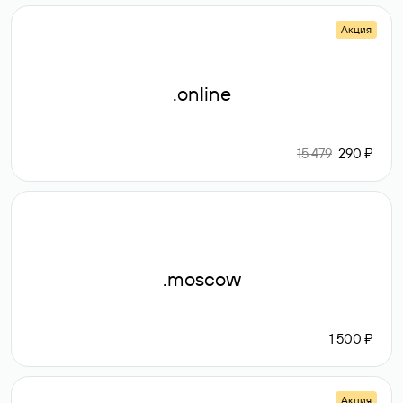
Акция
.online
15 479
290 ₽
.moscow
1 500 ₽
Акция