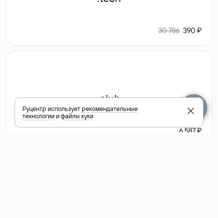
30 786
390 ₽
.club
Руцентр использует
рекомендательные
технологии
и
файлы куки
6 587 ₽
Посмотреть
все доменные
зоны