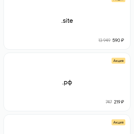
.site
13 949
590 ₽
Акция
.рф
747
219 ₽
Акция