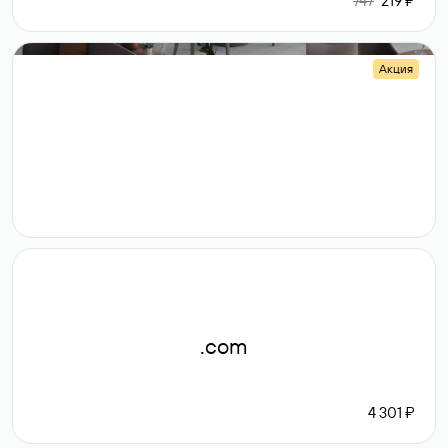
747
219 ₽
Акция
.shop
14 982
189 ₽
.com
4 301 ₽