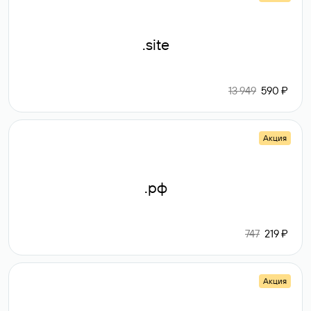
.site
13 949
590 ₽
Акция
.рф
747
219 ₽
Акция