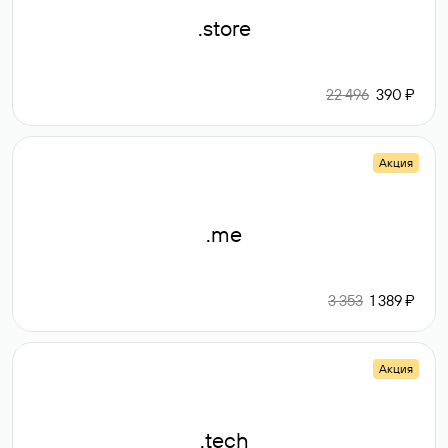
.store
22 496
390 ₽
Акция
.me
3 353
1 389 ₽
Акция
.tech