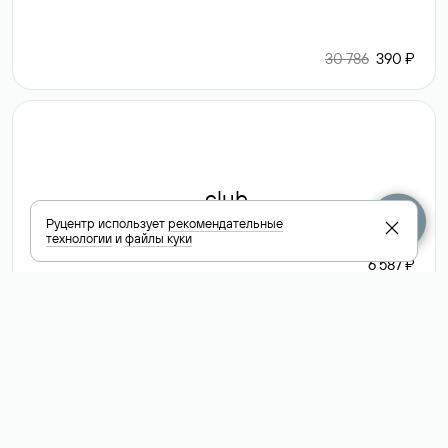
30 786
390 ₽
.club
Руцентр использует
рекомендательные
технологии
и
файлы куки
6 587 ₽
Посмотреть
все доменные
зоны