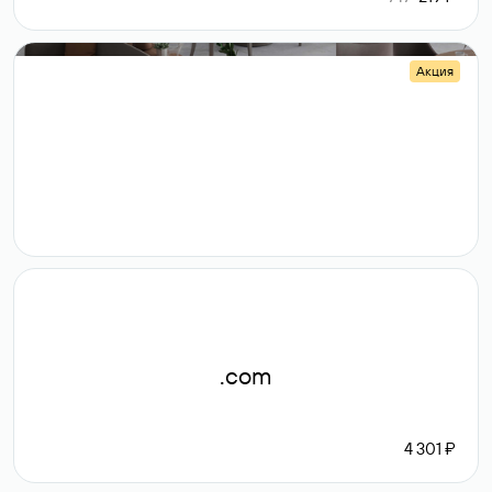
Акция
.shop
14 982
189 ₽
.com
4 301 ₽