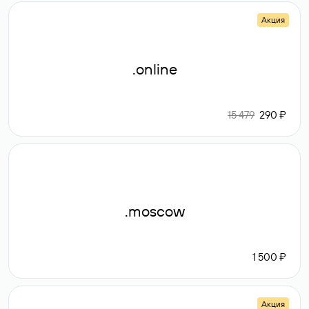
Акция
.online
15 479
290 ₽
.moscow
1 500 ₽
Акция