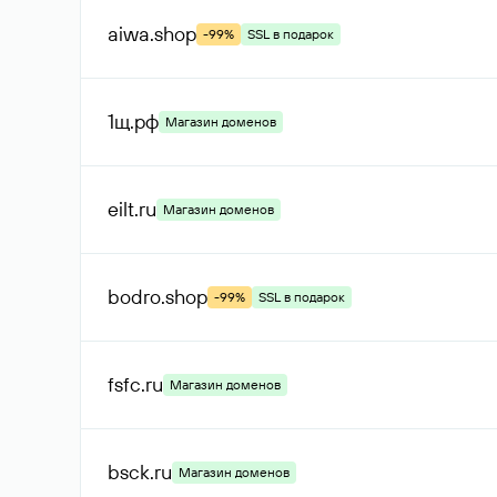
aiwa
.shop
-99%
SSL в подарок
1щ
.рф
Магазин доменов
eilt
.ru
Магазин доменов
bodro
.shop
-99%
SSL в подарок
fsfc
.ru
Магазин доменов
bsck
.ru
Магазин доменов