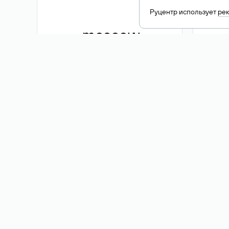
Руцентр использует
ре
.moscow
1 500 ₽
Акция
.me
3 353
1 389 ₽