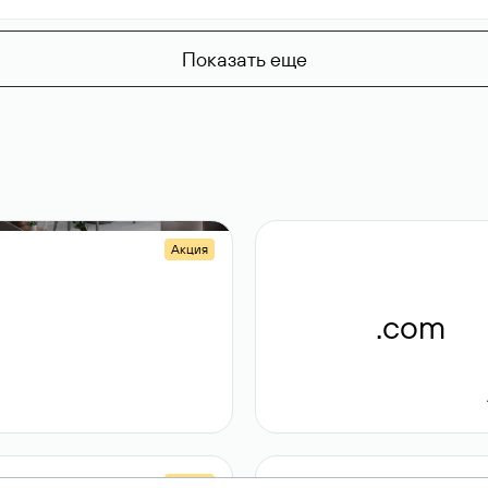
Показать еще
Акция
.shop
.com
14 982
189 ₽
Акция