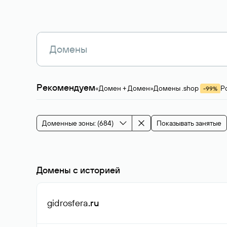
Рекомендуем
«Домен + Домен»
Домены .shop
Р
-99%
Магазины, услуги
Мода и стиль
Производ
Зарубежные домены
Каталог магазина 
Здоровье и спорт
Строительство и недв
Доменные зоны: (684)
Показывать занятые
События и мероприятия
Домены с историей
gidrosfera
.ru