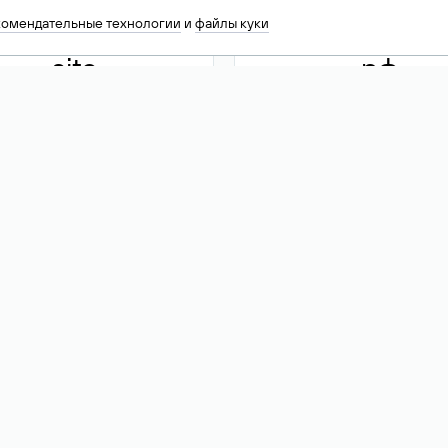
комендательные технологии
и
файлы куки
.site
.рф
13 949
590 ₽
74
Акция
.tech
.club
30 786
390 ₽