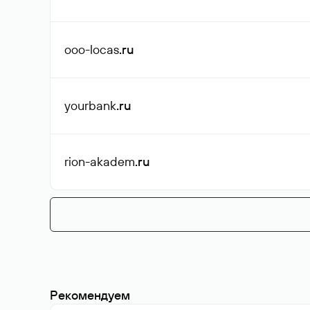
ooo-locas
.ru
yourbank
.ru
rion-akadem
.ru
Рекомендуем