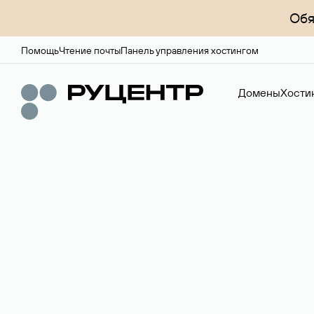
Обя
Помощь
Чтение почты
Панель управления хостингом
Домены
Хости
Регистрация до
Более 700 зон для выбора имени сайта.