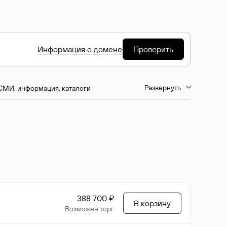
Информация о домене
Проверить
Развернуть
СМИ, информация, каталоги
емиум-домены
Путешествия и туризм
ство, развлечения
Кино, музыка, тв
да, напитки, рестораны
Цвета
388 700 ₽
В корзину
Возможен торг