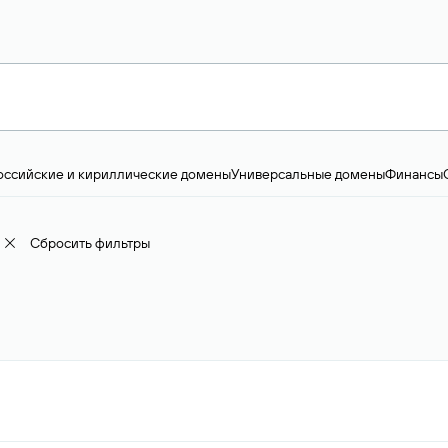
оссийские и кириллические домены
Универсальные домены
Финансы
ство и технологии
Общество и политика
IT
Географические домены
Пр
доменов
18+
Корпоративные домены
Наука, образование и карьера
Искус
ижимость
Семья, хобби, интересы
Реклама и консалтинг
Фото и видео
Е
Сбросить фильтры