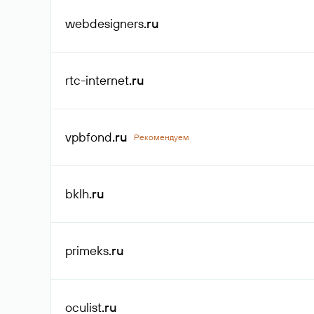
webdesigners
.ru
rtc-internet
.ru
vpbfond
.ru
Рекомендуем
bklh
.ru
primeks
.ru
oculist
.ru