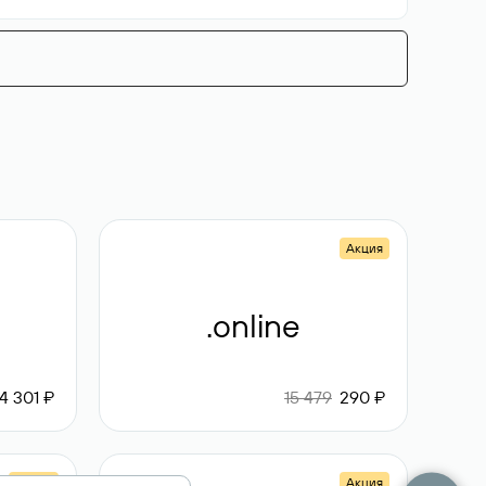
Акция
.online
4 301 ₽
15 479
290 ₽
Акция
Акция