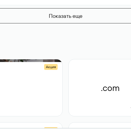
Показать еще
Акция
.shop
.com
14 982
189 ₽
Акция