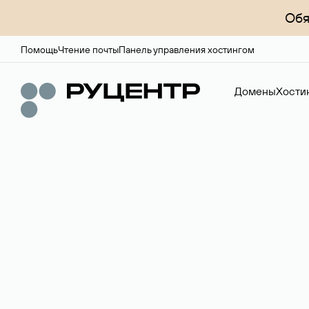
Обя
Помощь
Чтение почты
Панель управления хостингом
Домены
Хости
Регистрация до
Более 700 зон для выбора имени сайта.