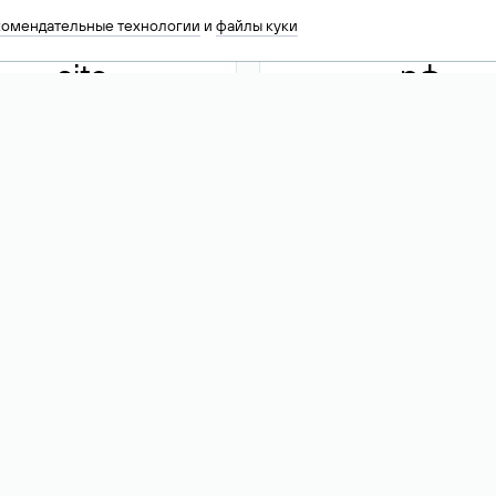
комендательные технологии
и
файлы куки
.site
.рф
13 949
590 ₽
74
Акция
.tech
.club
30 786
390 ₽