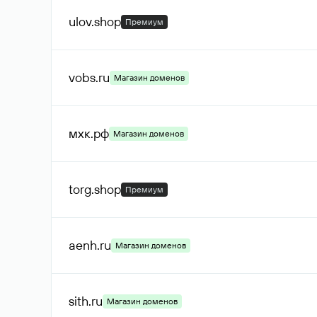
ulov
.shop
Премиум
vobs
.ru
Магазин доменов
мхк
.рф
Магазин доменов
torg
.shop
Премиум
aenh
.ru
Магазин доменов
sith
.ru
Магазин доменов