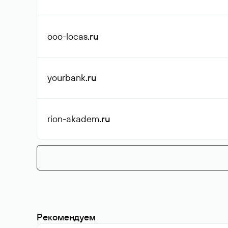
ooo-locas
.ru
yourbank
.ru
rion-akadem
.ru
Рекомендуем