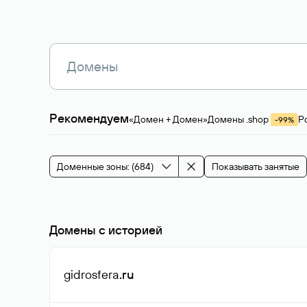
Рекомендуем
«Домен + Домен»
Домены .shop
Р
-99%
Магазины, услуги
Мода и стиль
Производ
Зарубежные домены
Каталог магазина 
Здоровье и спорт
Строительство и недв
Доменные зоны: (684)
Показывать занятые
События и мероприятия
Домены с историей
gidrosfera
.ru