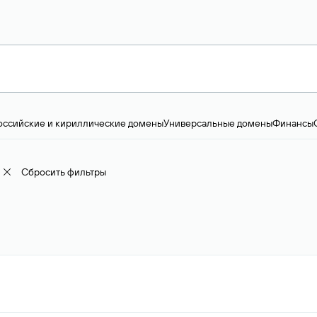
оссийские и кириллические домены
Универсальные домены
Финансы
ство и технологии
Общество и политика
IT
Географические домены
Пр
доменов
18+
Корпоративные домены
Наука, образование и карьера
Искус
ижимость
Семья, хобби, интересы
Реклама и консалтинг
Фото и видео
Е
Сбросить фильтры