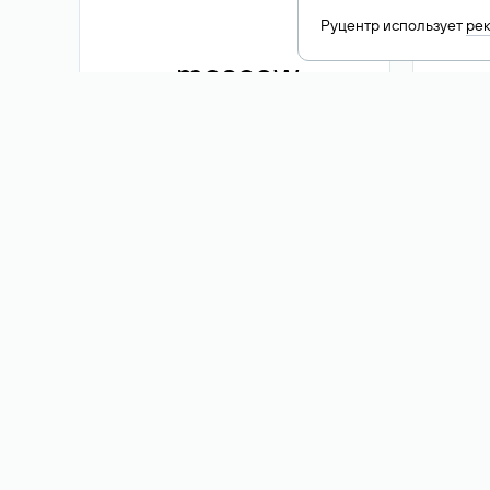
Руцентр использует
ре
.moscow
1 500 ₽
Акция
.me
3 353
1 389 ₽