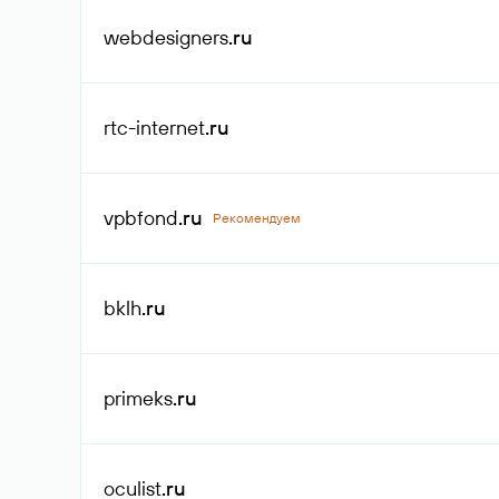
webdesigners
.ru
rtc-internet
.ru
vpbfond
.ru
Рекомендуем
bklh
.ru
primeks
.ru
oculist
.ru