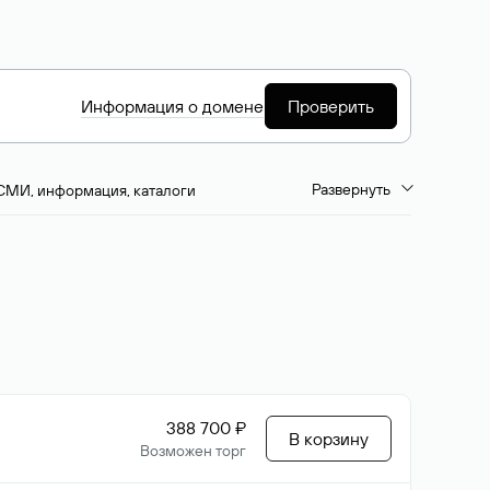
Информация о домене
Проверить
Развернуть
СМИ, информация, каталоги
емиум-домены
Путешествия и туризм
ство, развлечения
Кино, музыка, тв
да, напитки, рестораны
Цвета
388 700 ₽
В корзину
Возможен торг