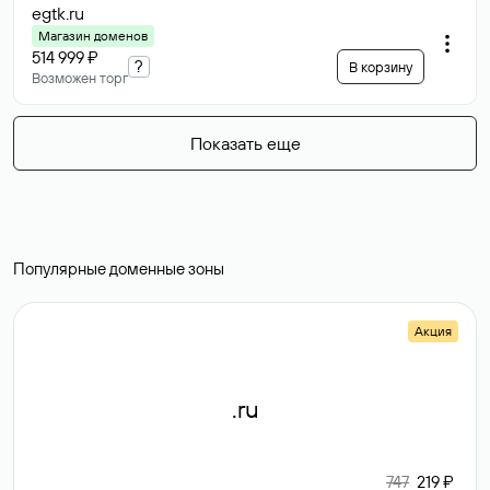
egtk
.ru
Магазин доменов
514 999 ₽
?
В корзину
Возможен торг
Показать еще
Популярные доменные зоны
Акция
.ru
747
219 ₽