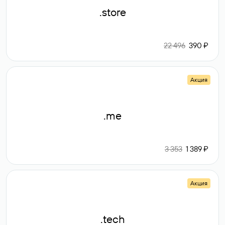
.store
22 496
390 ₽
Акция
.me
3 353
1 389 ₽
Акция
.tech