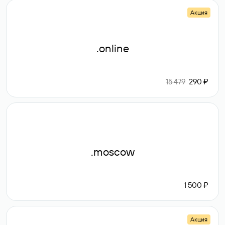
Акция
.online
15 479
290 ₽
.moscow
1 500 ₽
Акция