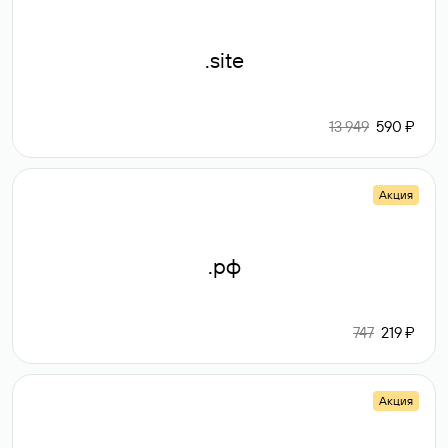
.site
13 949
590 ₽
Акция
.рф
747
219 ₽
Акция