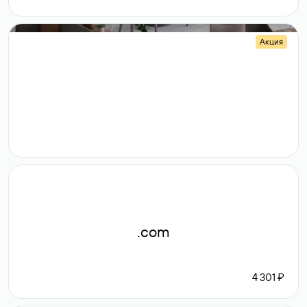
Акция
.shop
14 982
189 ₽
.com
4 301 ₽