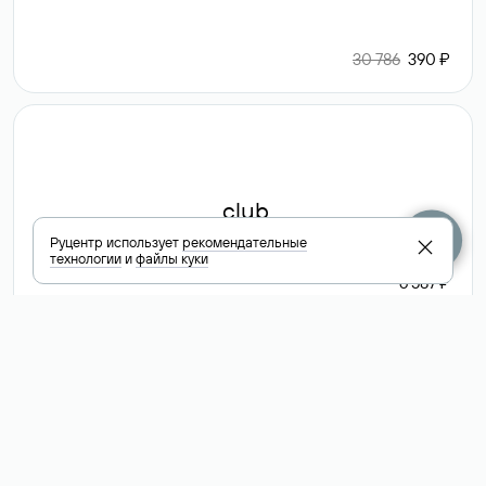
30 786
390 ₽
.club
Руцентр использует
рекомендательные
технологии
и
файлы куки
6 587 ₽
Посмотреть
все доменные
зоны