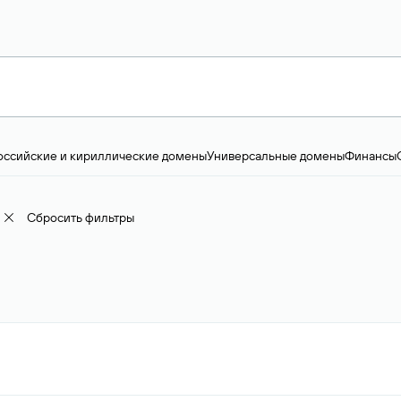
оссийские и кириллические домены
Универсальные домены
Финансы
ство и технологии
Общество и политика
IT
Географические домены
Пр
доменов
18+
Корпоративные домены
Наука, образование и карьера
Искус
ижимость
Семья, хобби, интересы
Реклама и консалтинг
Фото и видео
Е
Сбросить фильтры