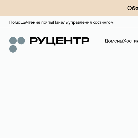
Обя
Помощь
Чтение почты
Панель управления хостингом
Домены
Хости
Регистрация до
Более 700 зон для выбора имени сайта.