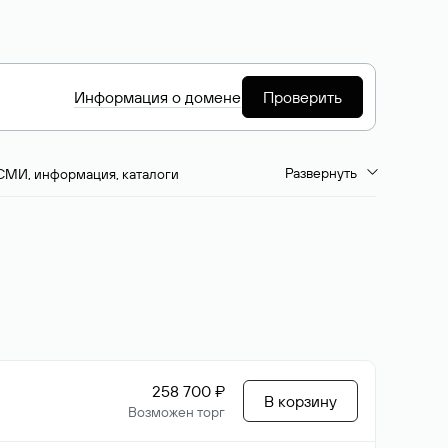
Информация о домене
Проверить
Развернуть
СМИ, информация, каталоги
емиум-домены
Путешествия и туризм
ство, развлечения
Кино, музыка, тв
да, напитки, рестораны
Цвета
258 700 ₽
В корзину
Возможен торг