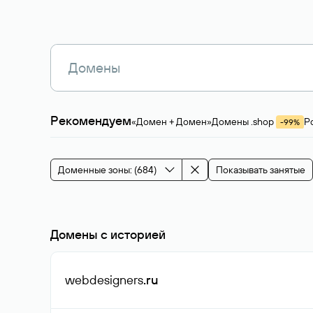
Рекомендуем
«Домен + Домен»
Домены .shop
Р
-99%
Магазины, услуги
Мода и стиль
Производ
Зарубежные домены
Каталог магазина 
Здоровье и спорт
Строительство и недв
Доменные зоны: (684)
Показывать занятые
События и мероприятия
Домены с историей
webdesigners
.ru