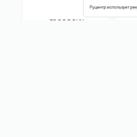
Руцентр использует
ре
.moscow
1 500 ₽
Акция
.me
3 353
1 389 ₽