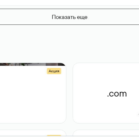
Показать еще
Акция
.shop
.com
14 982
189 ₽
Акция