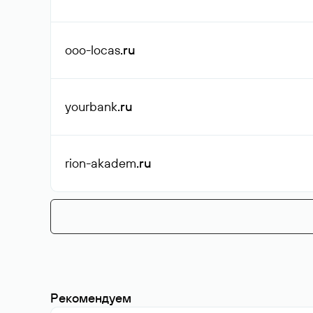
ooo-locas
.ru
yourbank
.ru
rion-akadem
.ru
Рекомендуем