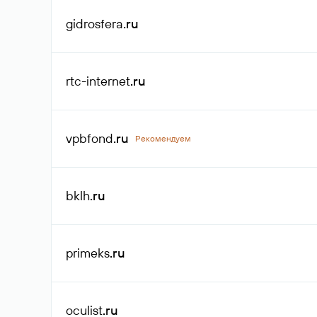
gidrosfera
.ru
rtc-internet
.ru
vpbfond
.ru
Рекомендуем
bklh
.ru
primeks
.ru
oculist
.ru