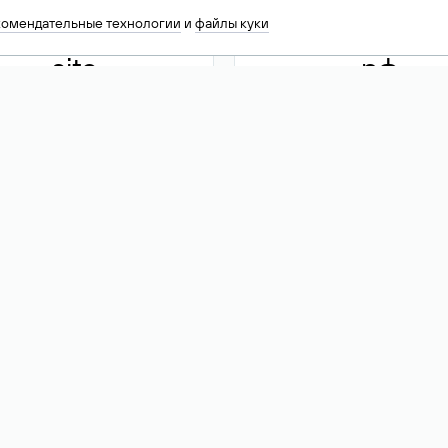
комендательные технологии
и
файлы куки
.site
.рф
13 949
590 ₽
74
Акция
.tech
.club
30 786
390 ₽