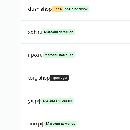
dush
.shop
-99%
SSL в подарок
xch
.ru
Магазин доменов
ifpo
.ru
Магазин доменов
torg
.shop
Премиум
уд
.рф
Магазин доменов
лпе
.рф
Магазин доменов