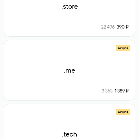
.store
22 496
390 ₽
Акция
.me
3 353
1 389 ₽
Акция
.tech