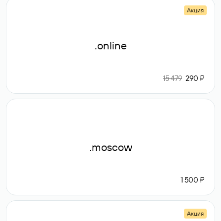
Акция
.online
15 479
290 ₽
.moscow
1 500 ₽
Акция