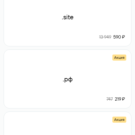
.site
13 949
590 ₽
Акция
.рф
747
219 ₽
Акция