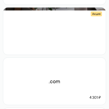
Акция
.shop
14 982
189 ₽
.com
4 301 ₽