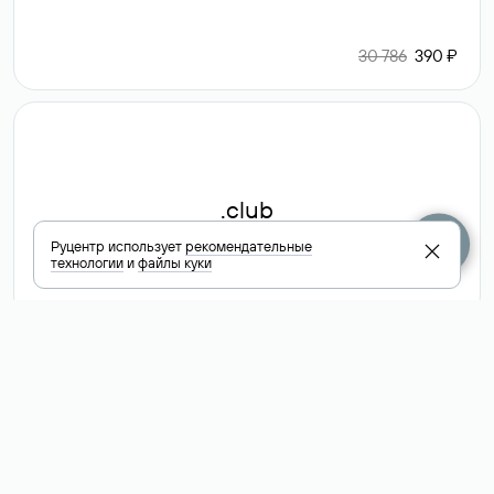
30 786
390 ₽
.club
Руцентр использует
рекомендательные
технологии
и
файлы куки
6 587 ₽
Посмотреть
все доменные
зоны