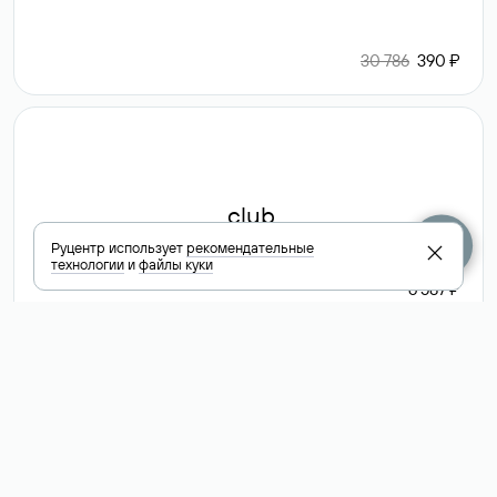
30 786
390 ₽
.club
Руцентр использует
рекомендательные
технологии
и
файлы куки
6 587 ₽
Посмотреть
все доменные
зоны