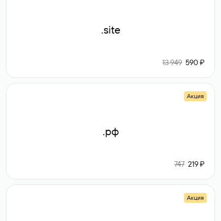
.site
13 949
590 ₽
Акция
.рф
747
219 ₽
Акция