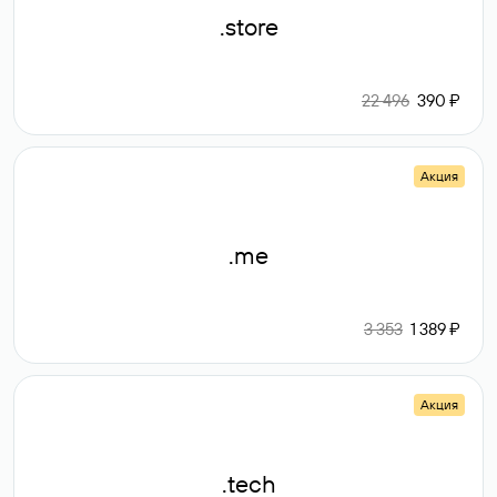
.store
22 496
390 ₽
Акция
.me
3 353
1 389 ₽
Акция
.tech