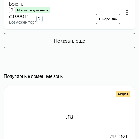
boip
.ru
?
Магазин доменов
63 000 ₽
?
В корзину
Возможен торг
Показать еще
Популярные доменные зоны
Акция
.ru
747
219 ₽