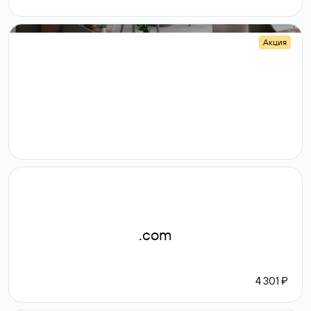
Акция
.shop
14 982
189 ₽
.com
4 301 ₽