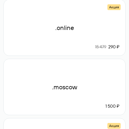
Акция
.online
15 479
290 ₽
.moscow
1 500 ₽
Акция