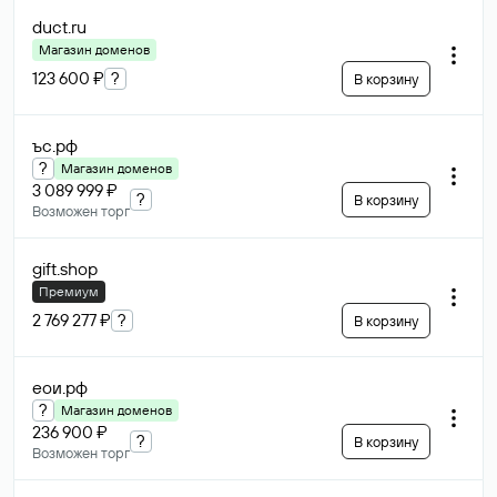
duct
.ru
Магазин доменов
123 600 ₽
?
В корзину
ъс
.рф
?
Магазин доменов
3 089 999 ₽
?
В корзину
Возможен торг
gift
.shop
Премиум
2 769 277 ₽
?
В корзину
еои
.рф
?
Магазин доменов
236 900 ₽
?
В корзину
Возможен торг