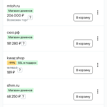
mtoh
.ru
Магазин доменов
206 000 ₽
?
В корзину
Возможен торг
сюо
.рф
Магазин доменов
181 280 ₽
?
В корзину
kwaz
.shop
-99%
SSL в подарок
14 982 ₽
?
В корзину
189 ₽
sfnm
.ru
Магазин доменов
68 250 ₽
?
В корзину