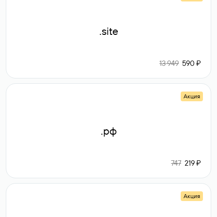
.site
13 949
590 ₽
Акция
.рф
747
219 ₽
Акция