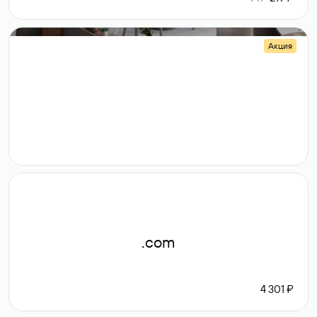
Акция
.shop
14 982
189 ₽
.com
4 301 ₽