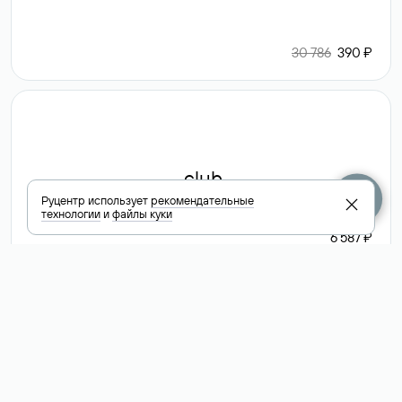
30 786
390 ₽
.club
Руцентр использует
рекомендательные
технологии
и
файлы куки
6 587 ₽
Посмотреть
все доменные
зоны