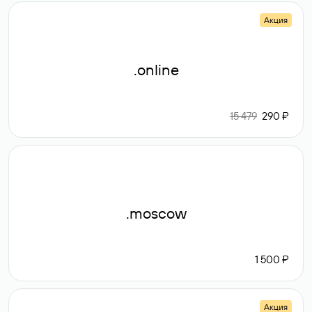
Акция
.online
15 479
290 ₽
.moscow
1 500 ₽
Акция