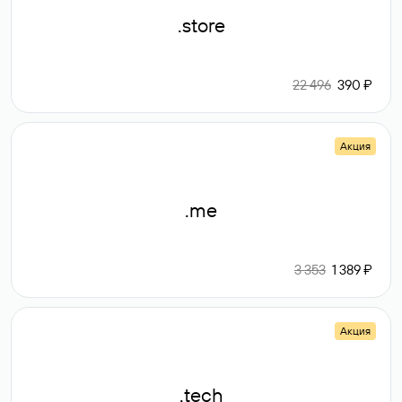
.store
22 496
390 ₽
Акция
.me
3 353
1 389 ₽
Акция
.tech