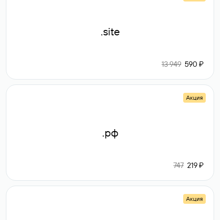
.site
13 949
590 ₽
Акция
.рф
747
219 ₽
Акция