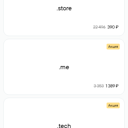
.store
22 496
390 ₽
Акция
.me
3 353
1 389 ₽
Акция
.tech