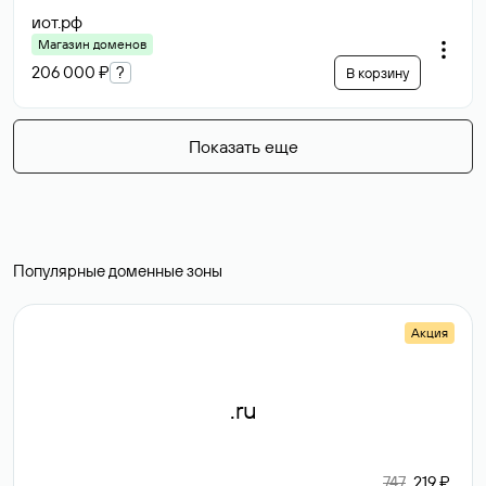
иот
.рф
Магазин доменов
206 000 ₽
?
В корзину
Показать еще
Популярные доменные зоны
Акция
.ru
747
219 ₽