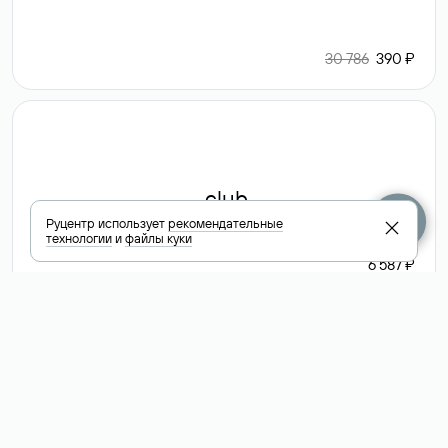
30 786
390 ₽
.club
Руцентр использует
рекомендательные
технологии
и
файлы куки
6 587 ₽
Посмотреть
все доменные
зоны