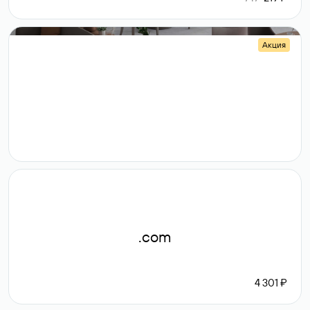
Акция
.shop
14 982
189 ₽
.com
4 301 ₽