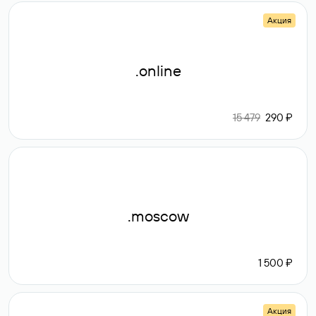
Акция
.online
15 479
290 ₽
.moscow
1 500 ₽
Акция