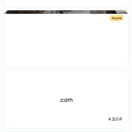
Акция
.shop
14 982
189 ₽
.com
4 301 ₽