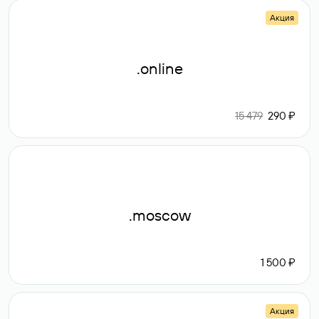
Акция
.online
15 479
290 ₽
.moscow
1 500 ₽
Акция