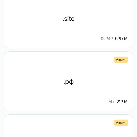
.site
13 949
590 ₽
Акция
.рф
747
219 ₽
Акция