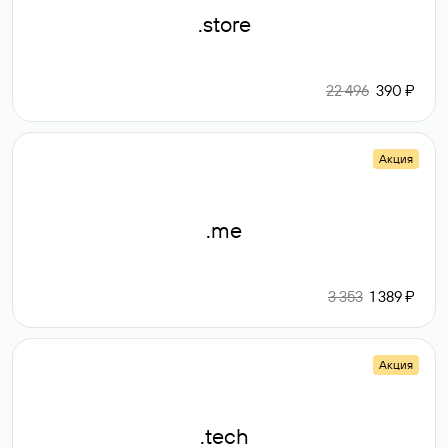
.store
22 496
390 ₽
Акция
.me
3 353
1 389 ₽
Акция
.tech