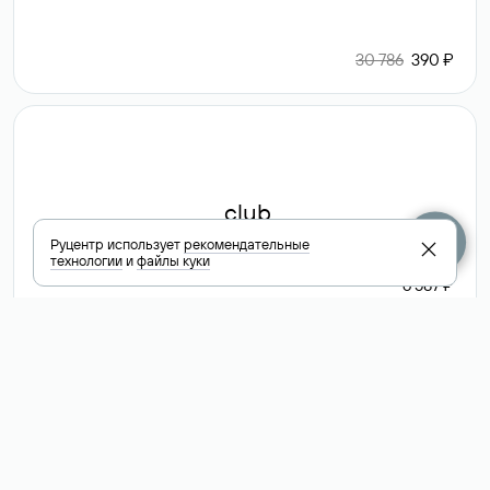
30 786
390 ₽
.club
Руцентр использует
рекомендательные
технологии
и
файлы куки
6 587 ₽
Посмотреть
все доменные
зоны