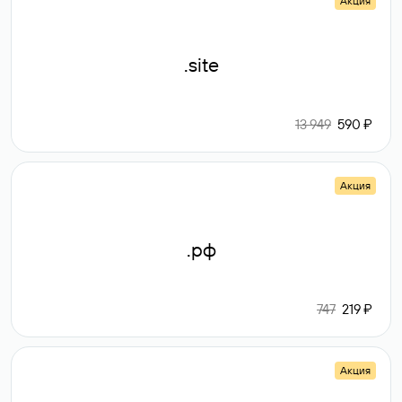
Акция
.site
13 949
590 ₽
Акция
.рф
747
219 ₽
Акция