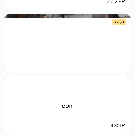
747
219 ₽
Акция
.shop
14 982
189 ₽
.com
4 301 ₽