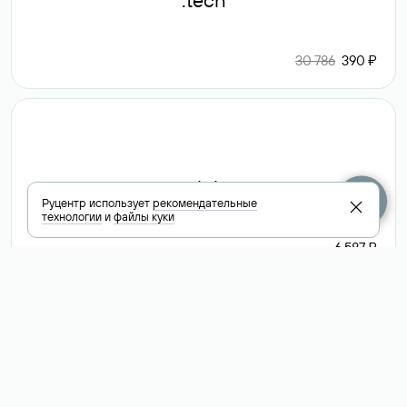
.tech
30 786
390 ₽
.club
Руцентр использует
рекомендательные
технологии
и
файлы куки
6 587 ₽
Посмотреть
все доменные
зоны