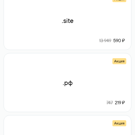
.site
13 949
590 ₽
Акция
.рф
747
219 ₽
Акция