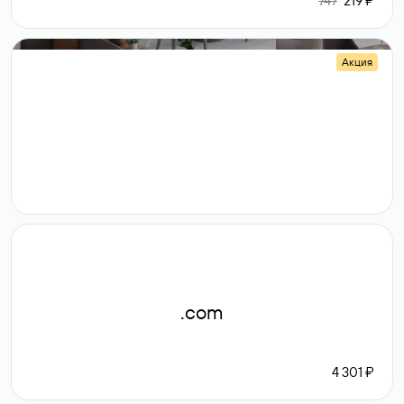
747
219 ₽
Акция
.shop
14 982
189 ₽
.com
4 301 ₽