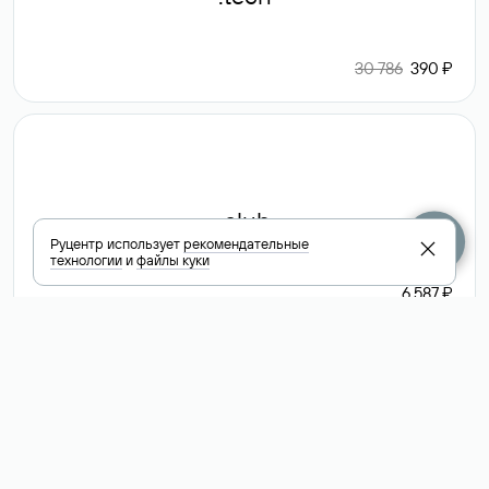
30 786
390 ₽
.club
Руцентр использует
рекомендательные
технологии
и
файлы куки
6 587 ₽
Посмотреть
все доменные
зоны