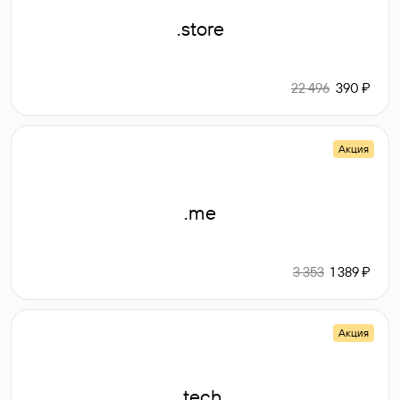
.store
22 496
390 ₽
Акция
.me
3 353
1 389 ₽
Акция
.tech