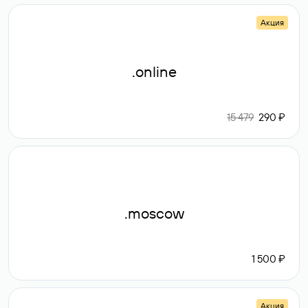
Акция
.online
15 479
290 ₽
.moscow
1 500 ₽
Акция