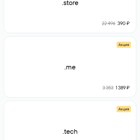
.store
22 496
390 ₽
Акция
.me
3 353
1 389 ₽
Акция
.tech