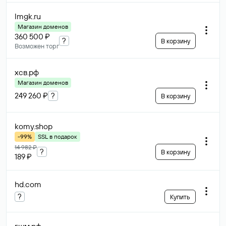
lmgk
.ru
Магазин доменов
360 500 ₽
?
В корзину
Возможен торг
хсв
.рф
Магазин доменов
249 260 ₽
?
В корзину
komy
.shop
-99%
SSL в подарок
14 982 ₽
?
В корзину
189 ₽
hd
.com
?
Купить