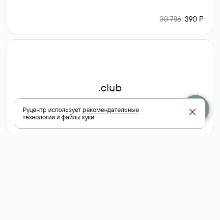
30 786
390 ₽
.club
Руцентр использует
рекомендательные
технологии
и
файлы куки
6 587 ₽
Посмотреть
все доменные
зоны