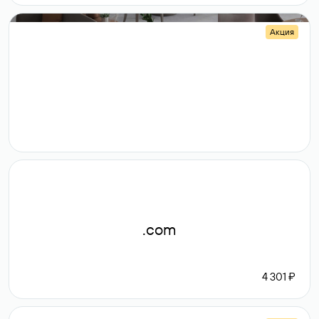
Акция
.shop
14 982
189 ₽
.com
4 301 ₽