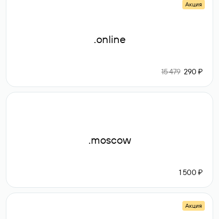
Акция
.online
15 479
290 ₽
.moscow
1 500 ₽
Акция