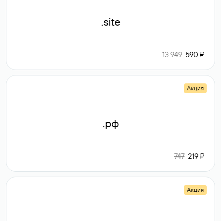
.site
13 949
590 ₽
Акция
.рф
747
219 ₽
Акция