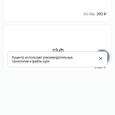
30 786
390 ₽
.club
Руцентр использует
рекомендательные
технологии
и
файлы куки
6 587 ₽
Посмотреть
все доменные
зоны