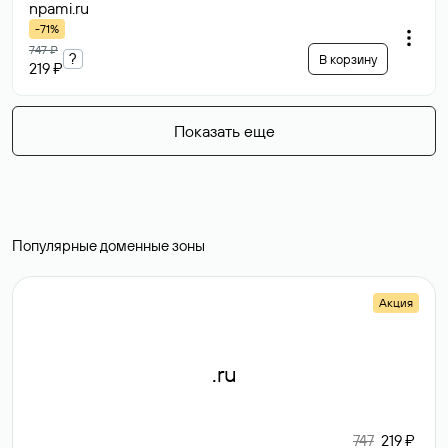
npami
.ru
-71%
747 ₽
?
В корзину
219 ₽
Показать еще
Популярные доменные зоны
Акция
.ru
747
219 ₽