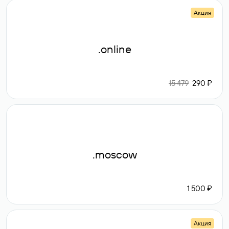
Акция
.online
15 479
290 ₽
.moscow
1 500 ₽
Акция