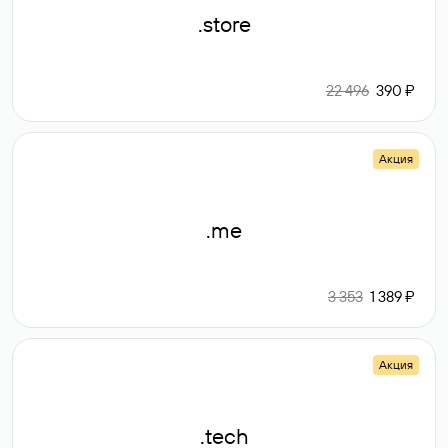
.store
22 496
390 ₽
Акция
.me
3 353
1 389 ₽
Акция
.tech