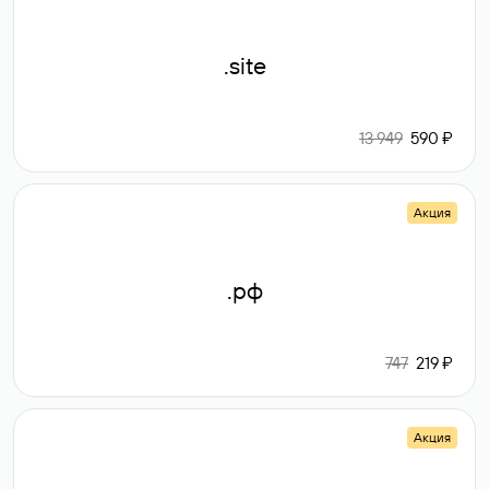
.site
13 949
590 ₽
Акция
.рф
747
219 ₽
Акция