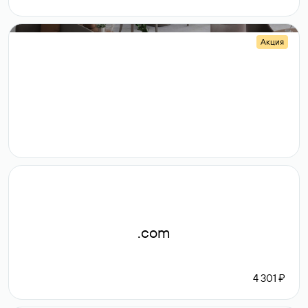
Акция
.shop
14 982
189 ₽
.com
4 301 ₽