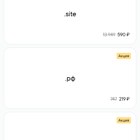
.site
13 949
590 ₽
Акция
.рф
747
219 ₽
Акция