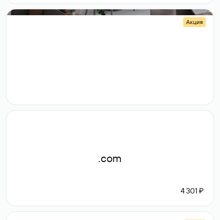
Акция
.shop
14 982
189 ₽
.com
4 301 ₽