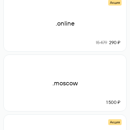
Акция
.online
15 479
290 ₽
.moscow
1 500 ₽
Акция