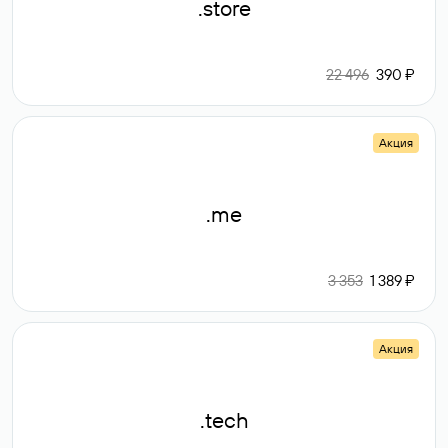
.store
22 496
390 ₽
Акция
.me
3 353
1 389 ₽
Акция
.tech