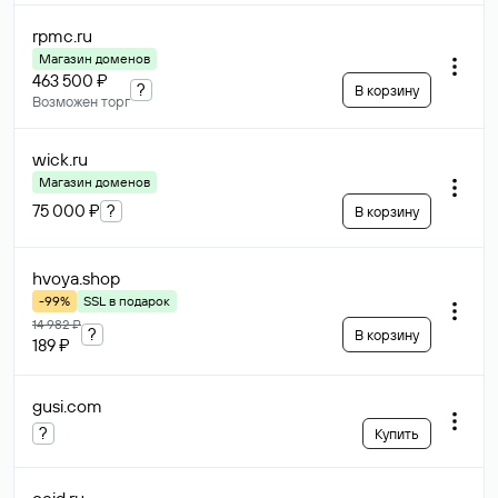
rpmc
.ru
Магазин доменов
463 500 ₽
?
В корзину
Возможен торг
wick
.ru
Магазин доменов
75 000 ₽
?
В корзину
hvoya
.shop
-99%
SSL в подарок
14 982 ₽
?
В корзину
189 ₽
gusi
.com
?
Купить