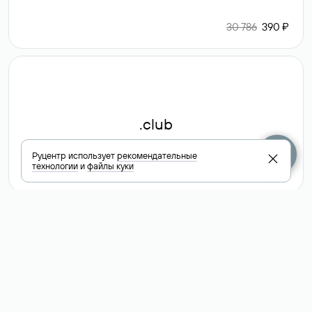
30 786
390 ₽
.club
Руцентр использует
рекомендательные
технологии
и
файлы куки
6 587 ₽
Посмотреть
все доменные
зоны