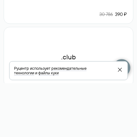
30 786
390 ₽
.club
Руцентр использует
рекомендательные
технологии
и
файлы куки
6 587 ₽
Посмотреть
все доменные
зоны