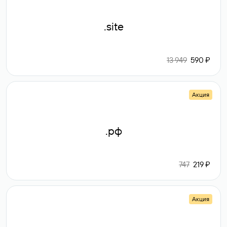
.site
13 949
590 ₽
Акция
.рф
747
219 ₽
Акция