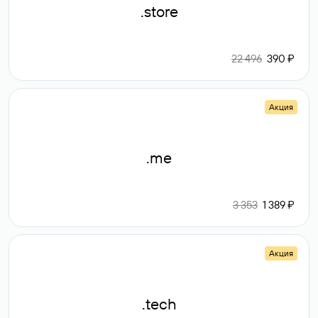
.store
22 496
390 ₽
Акция
.me
3 353
1 389 ₽
Акция
.tech