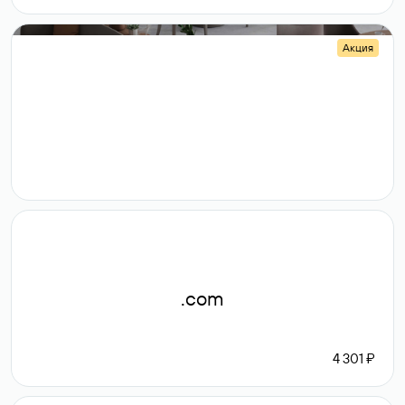
Акция
.shop
14 982
189 ₽
.com
4 301 ₽