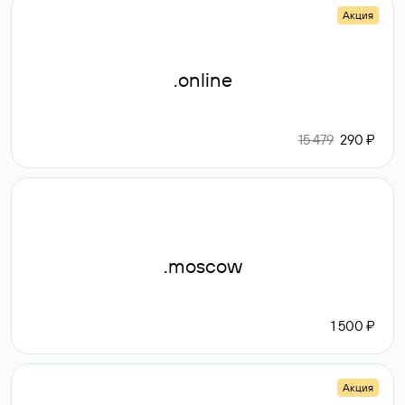
Акция
.online
15 479
290 ₽
.moscow
1 500 ₽
Акция