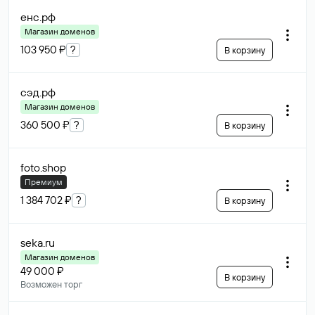
енс
.рф
Магазин доменов
103 950 ₽
?
В корзину
сэд
.рф
Магазин доменов
360 500 ₽
?
В корзину
foto
.shop
Премиум
1 384 702 ₽
?
В корзину
seka
.ru
Магазин доменов
49 000 ₽
В корзину
Возможен торг