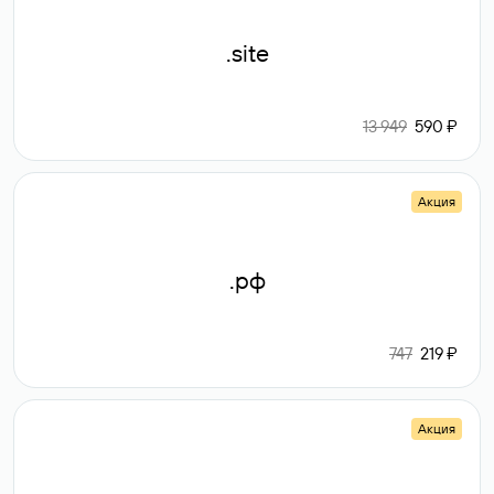
.site
13 949
590 ₽
Акция
.рф
747
219 ₽
Акция