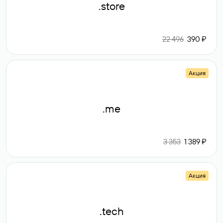
.store
22 496
390 ₽
Акция
.me
3 353
1 389 ₽
Акция
.tech