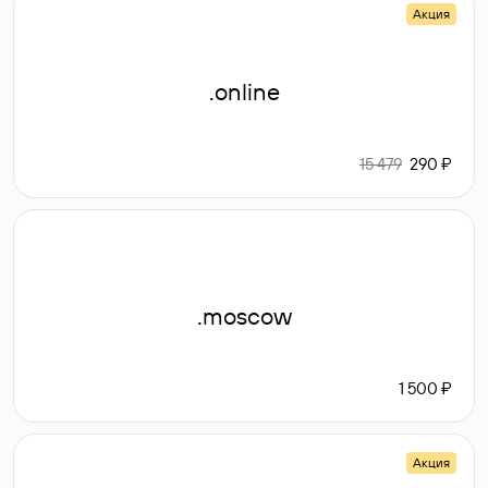
Акция
.online
15 479
290 ₽
.moscow
1 500 ₽
Акция