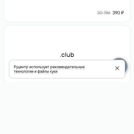
30 786
390 ₽
.club
Руцентр использует
рекомендательные
технологии
и
файлы куки
6 587 ₽
Посмотреть
все доменные
зоны