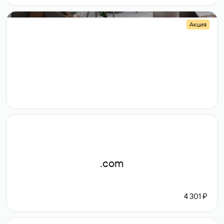
Акция
.shop
14 982
189 ₽
.com
4 301 ₽