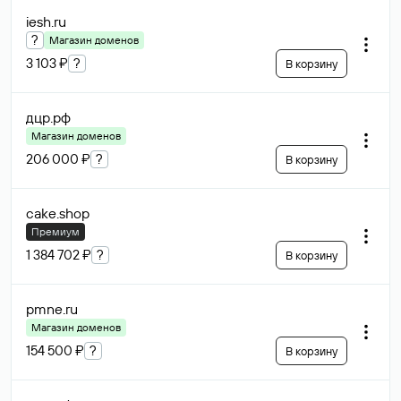
iesh
.ru
?
Магазин доменов
3 103 ₽
?
В корзину
дцр
.рф
Магазин доменов
206 000 ₽
?
В корзину
cake
.shop
Премиум
1 384 702 ₽
?
В корзину
pmne
.ru
Магазин доменов
154 500 ₽
?
В корзину