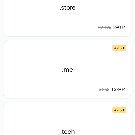
.store
22 496
390 ₽
Акция
.me
3 353
1 389 ₽
Акция
.tech