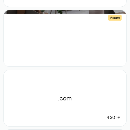
Акция
.shop
14 982
189 ₽
.com
4 301 ₽