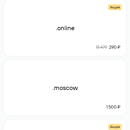
Акция
.online
15 479
290 ₽
.moscow
1 500 ₽
Акция