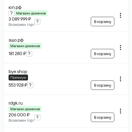
юп
.рф
?
Магазин доменов
3 089 999 ₽
?
В корзину
Возможен торг
зшо
.рф
Магазин доменов
181 280 ₽
?
В корзину
bye
.shop
Премиум
553 928 ₽
?
В корзину
rdgk
.ru
Магазин доменов
206 000 ₽
?
В корзину
Возможен торг