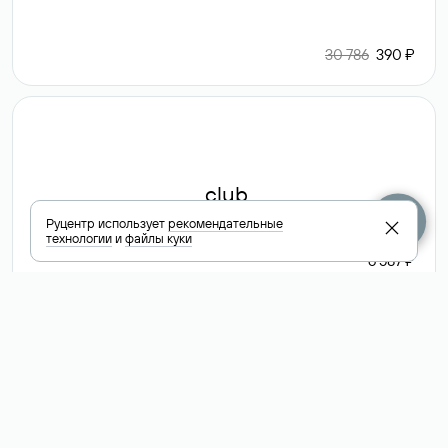
30 786
390 ₽
.club
Руцентр использует
рекомендательные
технологии
и
файлы куки
6 587 ₽
Посмотреть
все доменные
зоны