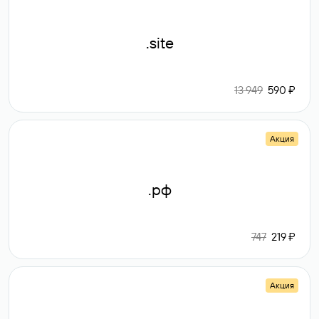
.site
13 949
590 ₽
Акция
.рф
747
219 ₽
Акция