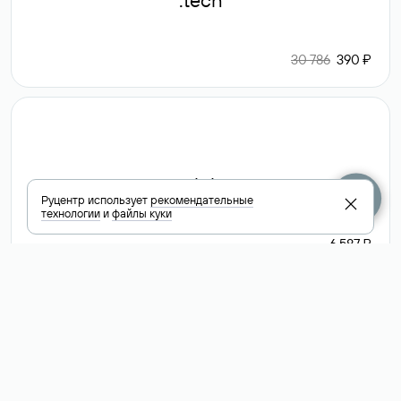
.tech
30 786
390 ₽
.club
Руцентр использует
рекомендательные
технологии
и
файлы куки
6 587 ₽
Посмотреть
все доменные
зоны