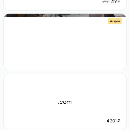
747
219 ₽
Акция
.shop
14 982
189 ₽
.com
4 301 ₽