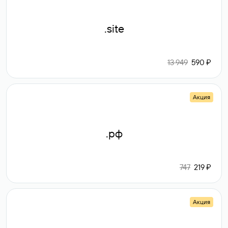
.site
13 949
590 ₽
Акция
.рф
747
219 ₽
Акция