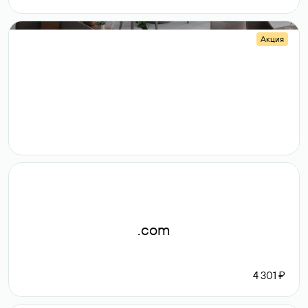
Акция
.shop
14 982
189 ₽
.com
4 301 ₽