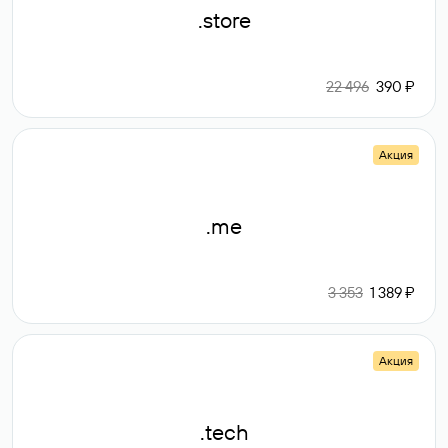
.store
22 496
390 ₽
Акция
.me
3 353
1 389 ₽
Акция
.tech