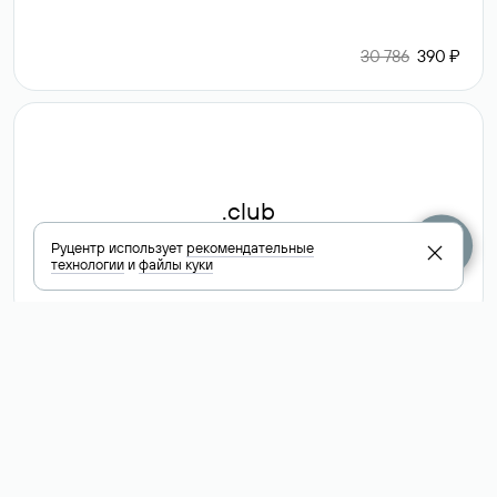
30 786
390 ₽
.club
Руцентр использует
рекомендательные
технологии
и
файлы куки
6 587 ₽
Посмотреть
все доменные
зоны