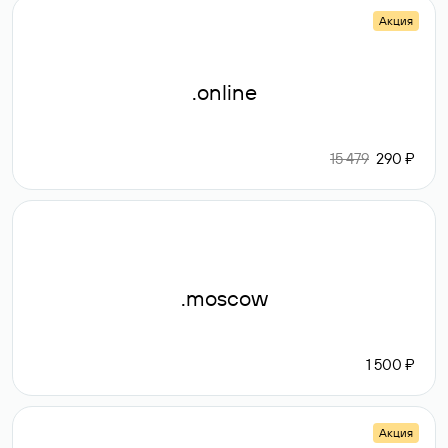
Акция
.online
15 479
290 ₽
.moscow
1 500 ₽
Акция