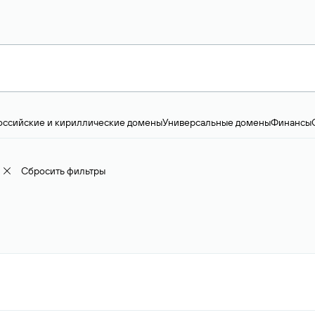
оссийские и кириллические домены
Универсальные домены
Финансы
ство и технологии
Общество и политика
IT
Географические домены
Пр
доменов
18+
Корпоративные домены
Наука, образование и карьера
Искус
ижимость
Семья, хобби, интересы
Реклама и консалтинг
Фото и видео
Е
Сбросить фильтры