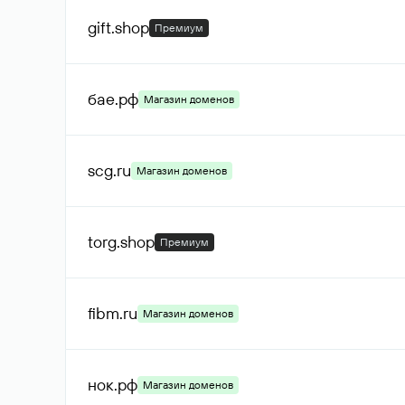
gift
.shop
Премиум
бае
.рф
Магазин доменов
scg
.ru
Магазин доменов
torg
.shop
Премиум
fibm
.ru
Магазин доменов
нок
.рф
Магазин доменов