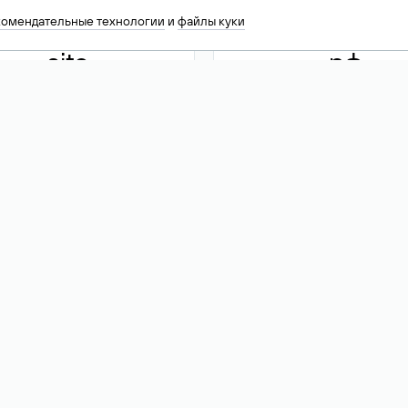
комендательные технологии
и
файлы куки
.site
.рф
13 949
590 ₽
74
Акция
.tech
.club
30 786
390 ₽