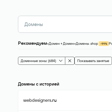
Рекомендуем
«Домен + Домен»
Домены .shop
Р
-99%
Магазины, услуги
Мода и стиль
Производ
Зарубежные домены
Каталог магазина 
Здоровье и спорт
Строительство и недв
Доменные зоны: (684)
Показывать занятые
События и мероприятия
Домены с историей
webdesigners
.ru