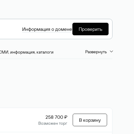
Информация о домене
Проверить
Развернуть
СМИ, информация, каталоги
емиум-домены
Путешествия и туризм
ство, развлечения
Кино, музыка, тв
да, напитки, рестораны
Цвета
258 700 ₽
В корзину
Возможен торг