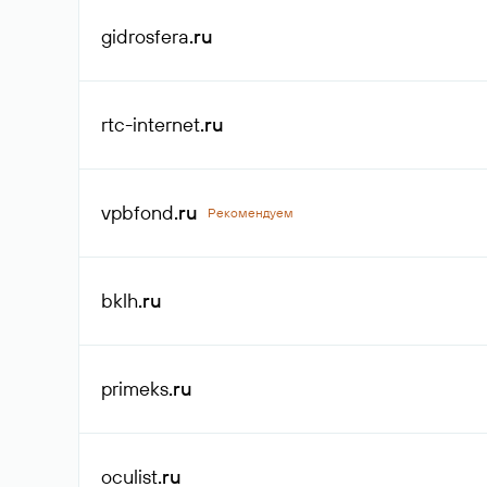
gidrosfera
.ru
rtc-internet
.ru
vpbfond
.ru
Рекомендуем
bklh
.ru
primeks
.ru
oculist
.ru