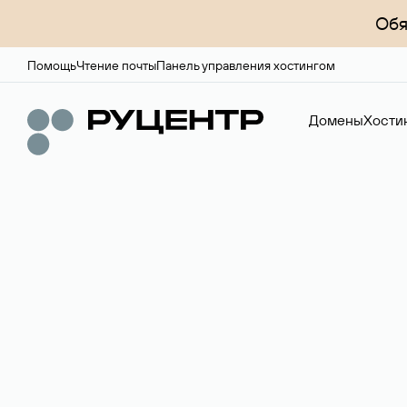
Обя
Помощь
Чтение почты
Панель управления хостингом
Домены
Хости
Регистрация до
Более 700 зон для выбора имени сайта.