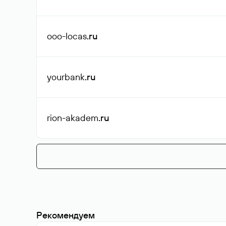
ooo-locas
.ru
yourbank
.ru
rion-akadem
.ru
Рекомендуем