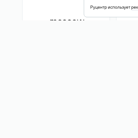
Руцентр использует
ре
.moscow
1 500 ₽
Акция
.me
3 353
1 389 ₽