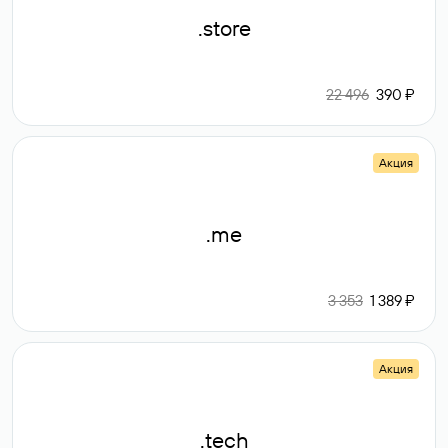
.store
22 496
390 ₽
Акция
.me
3 353
1 389 ₽
Акция
.tech