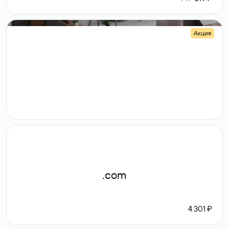
Акция
.shop
14 982
189 ₽
.com
4 301 ₽