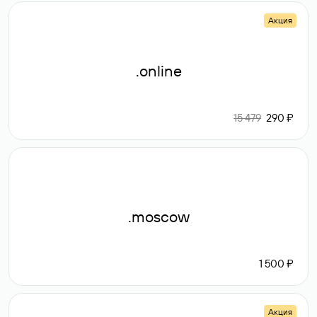
Акция
.online
15 479
290 ₽
.moscow
1 500 ₽
Акция