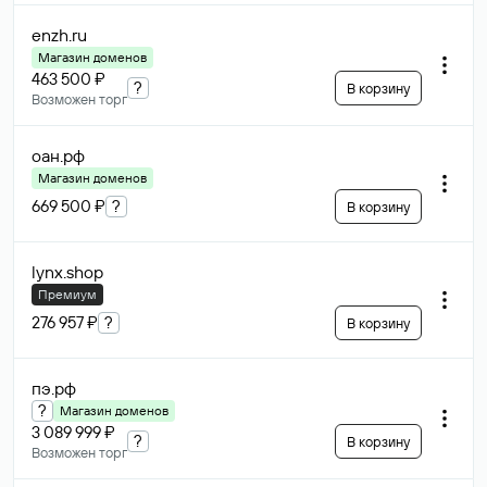
enzh
.ru
Магазин доменов
463 500 ₽
?
В корзину
Возможен торг
оан
.рф
Магазин доменов
669 500 ₽
?
В корзину
lynx
.shop
Премиум
276 957 ₽
?
В корзину
пэ
.рф
?
Магазин доменов
3 089 999 ₽
?
В корзину
Возможен торг