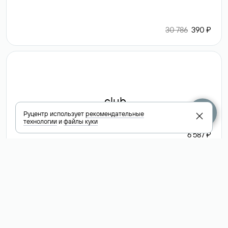
30 786
390 ₽
.club
Руцентр использует
рекомендательные
технологии
и
файлы куки
6 587 ₽
Посмотреть
все доменные
зоны