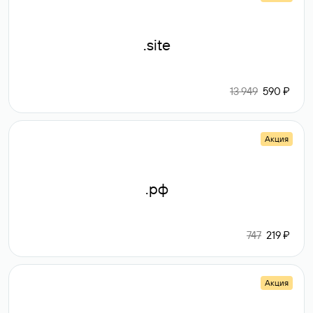
.site
13 949
590 ₽
Акция
.рф
747
219 ₽
Акция