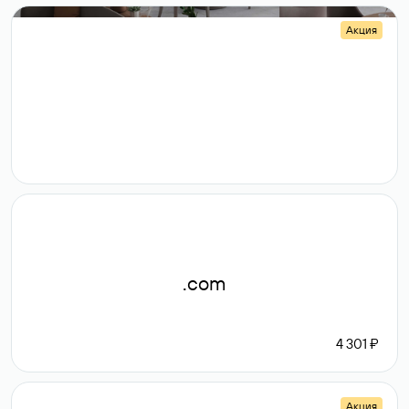
Акция
.shop
14 982
189 ₽
.com
4 301 ₽
Акция