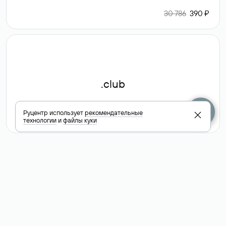
30 786
390 ₽
.club
Руцентр использует
рекомендательные
6 587 ₽
технологии
и
файлы куки
Посмотреть
все доменные
зоны