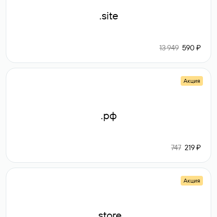
.site
13 949
590 ₽
Акция
.рф
747
219 ₽
Акция
.store