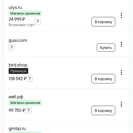
ulys
.ru
Магазин доменов
24 999 ₽
?
В корзину
Возможен торг
gusi
.com
?
Купить
bird
.shop
Премиум
138 542 ₽
?
В корзину
ивб
.рф
Магазин доменов
99 750 ₽
?
В корзину
gmbp
.ru