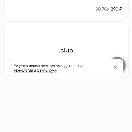
30 786
390 ₽
.club
Руцентр использует
рекомендательные
6 587 ₽
технологии
и
файлы куки
Посмотреть
все доменные
зоны