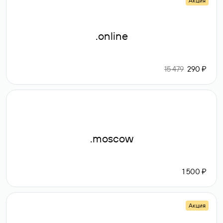
Акция
.online
15 479
290 ₽
.moscow
1 500 ₽
Акция