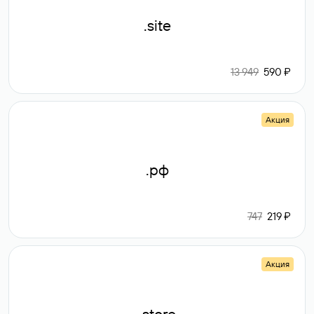
.site
13 949
590 ₽
Акция
.рф
747
219 ₽
Акция