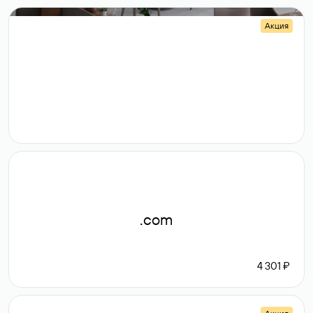
Акция
.shop
14 982
189 ₽
.com
4 301 ₽