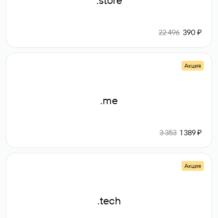
.store
22 496
390 ₽
Акция
.me
3 353
1 389 ₽
Акция
.tech