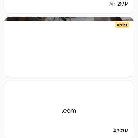
747
219 ₽
Акция
.shop
14 982
189 ₽
.com
4 301 ₽