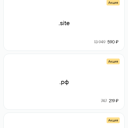
Акция
.site
13 949
590 ₽
Акция
.рф
747
219 ₽
Акция