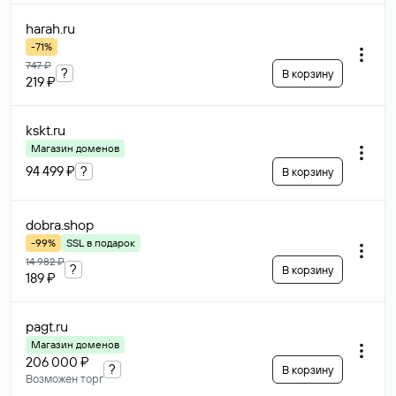
harah
.ru
-71%
747 ₽
?
В корзину
219 ₽
kskt
.ru
Магазин доменов
94 499 ₽
?
В корзину
dobra
.shop
-99%
SSL в подарок
14 982 ₽
?
В корзину
189 ₽
pagt
.ru
Магазин доменов
206 000 ₽
?
В корзину
Возможен торг