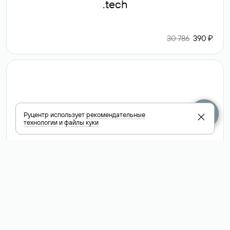
.tech
30 786
390 ₽
.club
Руцентр использует
рекомендательные
технологии
и
файлы куки
6 587 ₽
Посмотреть
все доменные
зоны