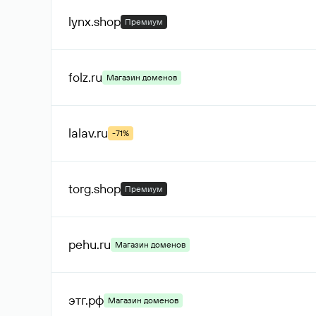
lynx
.shop
Премиум
folz
.ru
Магазин доменов
lalav
.ru
-71%
torg
.shop
Премиум
pehu
.ru
Магазин доменов
этг
.рф
Магазин доменов