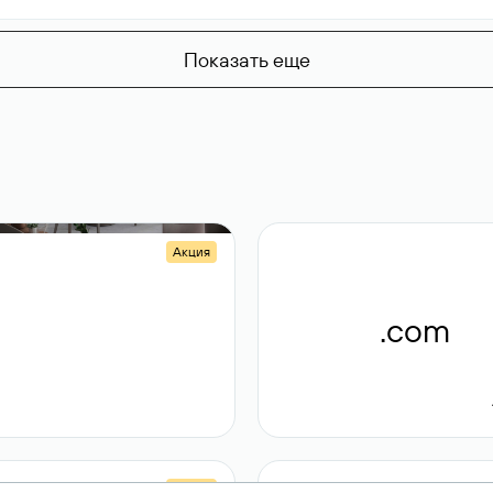
Показать еще
Акция
.shop
.com
14 982
189 ₽
Акция