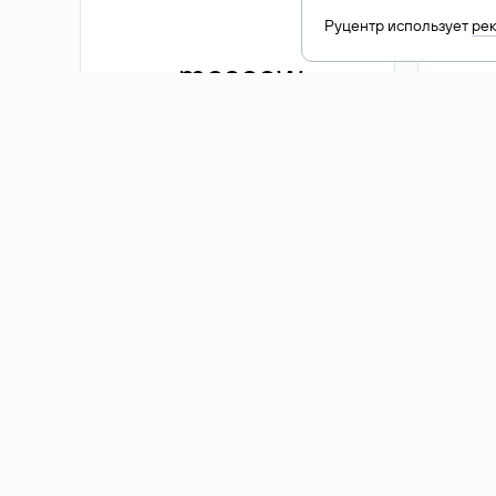
Руцентр использует
ре
.moscow
1 500 ₽
Акция
.me
3 353
1 389 ₽