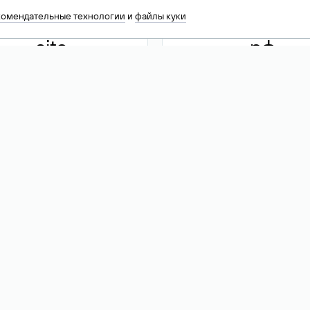
комендательные технологии
и
файлы куки
.site
.рф
13 949
590 ₽
74
Акция
.tech
.club
30 786
390 ₽