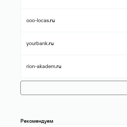
ooo-locas
.ru
yourbank
.ru
rion-akadem
.ru
Рекомендуем