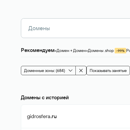
Рекомендуем
«Домен + Домен»
Домены .shop
Р
-99%
Магазины, услуги
Мода и стиль
Производ
Зарубежные домены
Каталог магазина 
Здоровье и спорт
Строительство и недв
Доменные зоны: (684)
Показывать занятые
События и мероприятия
Домены с историей
gidrosfera
.ru