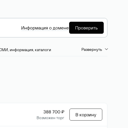
Информация о домене
Проверить
Развернуть
СМИ, информация, каталоги
емиум-домены
Путешествия и туризм
ство, развлечения
Кино, музыка, тв
да, напитки, рестораны
Цвета
388 700 ₽
В корзину
Возможен торг