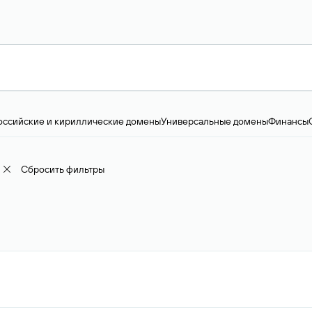
оссийские и кириллические домены
Универсальные домены
Финансы
ство и технологии
Общество и политика
IT
Географические домены
Пр
доменов
18+
Корпоративные домены
Наука, образование и карьера
Искус
ижимость
Семья, хобби, интересы
Реклама и консалтинг
Фото и видео
Е
Сбросить фильтры