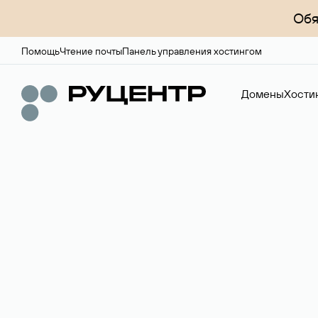
Обя
Помощь
Чтение почты
Панель управления хостингом
Домены
Хости
Регистрация до
Более 700 зон для выбора имени сайта.