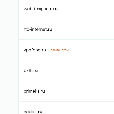
webdesigners
.ru
rtc-internet
.ru
vpbfond
.ru
Рекомендуем
bklh
.ru
primeks
.ru
oculist
.ru