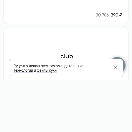
30 786
390 ₽
.club
Руцентр использует
рекомендательные
технологии
и
файлы куки
6 587 ₽
Посмотреть
все доменные
зоны