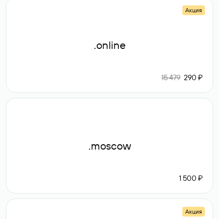
Акция
.online
15 479
290 ₽
.moscow
1 500 ₽
Акция