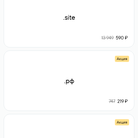
.site
13 949
590 ₽
Акция
.рф
747
219 ₽
Акция