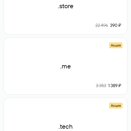
.store
22 496
390 ₽
Акция
.me
3 353
1 389 ₽
Акция
.tech