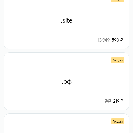
.site
13 949
590 ₽
Акция
.рф
747
219 ₽
Акция