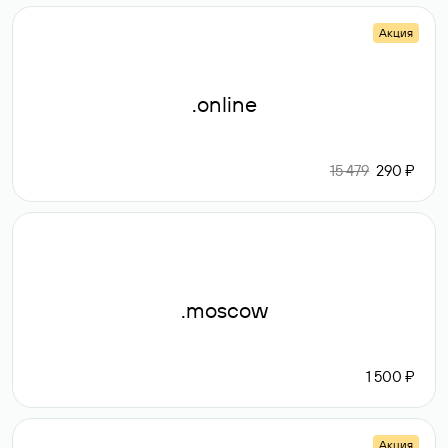
Акция
.online
15 479
290 ₽
.moscow
1 500 ₽
Акция