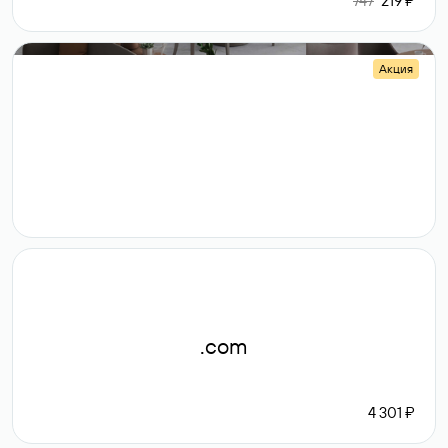
747
219 ₽
Акция
.shop
14 982
189 ₽
.com
4 301 ₽