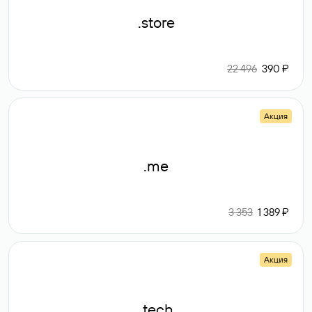
.store
22 496
390 ₽
Акция
.me
3 353
1 389 ₽
Акция
.tech