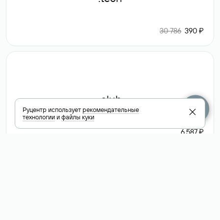
30 786
390 ₽
.club
Руцентр использует
рекомендательные
технологии
и
файлы куки
6 587 ₽
Посмотреть
все доменные
зоны